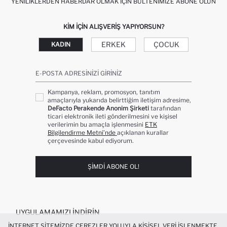
YENILIKLERDEN HABERDAR OLMAK İÇIN BÜLTENIMIZE ABONE OLUN
KIM IÇIN ALIŞVERIŞ YAPIYORSUN?
ERKEK
ÇOCUK
KADIN
E-POSTA ADRESINIZI GIRINIZ
Kampanya, reklam, promosyon, tanıtım
amaçlarıyla yukarıda belirttiğim iletişim adresime,
DeFacto Perakende Anonim Şirketi
tarafından
ticari elektronik ileti gönderilmesini ve kişisel
verilerimin bu amaçla işlenmesini
ETK
Bilgilendirme Metni’nde
açıklanan kurallar
çerçevesinde kabul ediyorum.
ŞIMDI ABONE OL!
UYGULAMAMIZI İNDIRIN
İNTERNET SITEMIZDE ÇEREZLER YOLUYLA KIŞISEL VERI IŞLENMEKTE