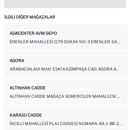
İLGİLİ DİĞER MAĞAZALAR
ADACENTER AVM DEPO
ERENLER MAHALLESI 1179 SOKAK NO: 3 ERENLER-SAKARYA
AGORA
ARABACIALANI MAH. ESKI KAZIMPAŞA CAD. AGORA AVM NO: 14-Z16-114 SERD...
ALTINHAN CADDE
ALTINHAN CADDE MAĞAZA SEMERCILER MAHALLESI ÇARK CADDESI NO: 17 ADAP...
KARASU CADDE
İNCILLI MAHALLESI PLAJ CADDESI NUMARA: 8A-1-8B-2 KARASU-SAKARYA