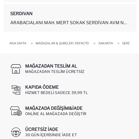
SERDIVAN
ARABACIALANI MAH. MERT SOKAK SERDIVAN AVM NO: 25 İÇ KAPI NO: 55 SER...
ANA SAYFA
MAĞAZALAR & ŞUBELER | DEFACTO
SAKARYA
SERDIVAN
MAĞAZADAN TESLIM AL
MAĞAZADAN TESLIM ÜCRETSIZ
KAPIDA ÖDEME
HIZMET BEDELI SADECE 39,99 TL
MAĞAZADA DEĞIŞIM&İADE
ONLINE AL MAĞAZADA DEĞIŞTIR
ÜCRETSIZ IADE
30 GÜN IÇERISINDE IADE ET