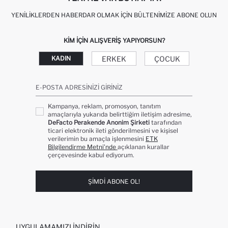
YENILIKLERDEN HABERDAR OLMAK İÇIN BÜLTENIMIZE ABONE OLUN
KIM IÇIN ALIŞVERIŞ YAPIYORSUN?
ERKEK
ÇOCUK
KADIN
E-POSTA ADRESINIZI GIRINIZ
Kampanya, reklam, promosyon, tanıtım
amaçlarıyla yukarıda belirttiğim iletişim adresime,
DeFacto Perakende Anonim Şirketi
tarafından
ticari elektronik ileti gönderilmesini ve kişisel
verilerimin bu amaçla işlenmesini
ETK
Bilgilendirme Metni’nde
açıklanan kurallar
çerçevesinde kabul ediyorum.
ŞIMDI ABONE OL!
UYGULAMAMIZI İNDIRIN