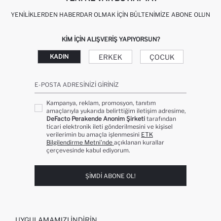
YENILIKLERDEN HABERDAR OLMAK İÇIN BÜLTENIMIZE ABONE OLUN
KIM IÇIN ALIŞVERIŞ YAPIYORSUN?
ERKEK
ÇOCUK
KADIN
E-POSTA ADRESINIZI GIRINIZ
Kampanya, reklam, promosyon, tanıtım
amaçlarıyla yukarıda belirttiğim iletişim adresime,
DeFacto Perakende Anonim Şirketi
tarafından
ticari elektronik ileti gönderilmesini ve kişisel
verilerimin bu amaçla işlenmesini
ETK
Bilgilendirme Metni’nde
açıklanan kurallar
çerçevesinde kabul ediyorum.
ŞIMDI ABONE OL!
UYGULAMAMIZI İNDIRIN