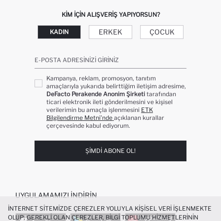
KIM IÇIN ALIŞVERIŞ YAPIYORSUN?
ERKEK
ÇOCUK
KADIN
E-POSTA ADRESINIZI GIRINIZ
Kampanya, reklam, promosyon, tanıtım
amaçlarıyla yukarıda belirttiğim iletişim adresime,
DeFacto Perakende Anonim Şirketi
tarafından
ticari elektronik ileti gönderilmesini ve kişisel
verilerimin bu amaçla işlenmesini
ETK
Bilgilendirme Metni’nde
açıklanan kurallar
çerçevesinde kabul ediyorum.
ŞIMDI ABONE OL!
UYGULAMAMIZI İNDIRIN
İNTERNET SITEMIZDE ÇEREZLER YOLUYLA KIŞISEL VERI IŞLENMEKTE
OLUP; GEREKLI OLAN ÇEREZLER, BILGI TOPLUMU HIZMETLERININ