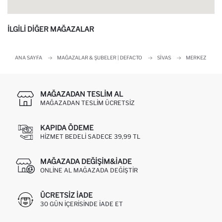
İLGİLİ DİĞER MAĞAZALAR
ANA SAYFA
MAĞAZALAR & ŞUBELER | DEFACTO
SIVAS
MERKEZ
MAĞAZADAN TESLIM AL
MAĞAZADAN TESLIM ÜCRETSIZ
KAPIDA ÖDEME
HIZMET BEDELI SADECE 39,99 TL
MAĞAZADA DEĞIŞIM&İADE
ONLINE AL MAĞAZADA DEĞIŞTIR
ÜCRETSIZ IADE
30 GÜN IÇERISINDE IADE ET