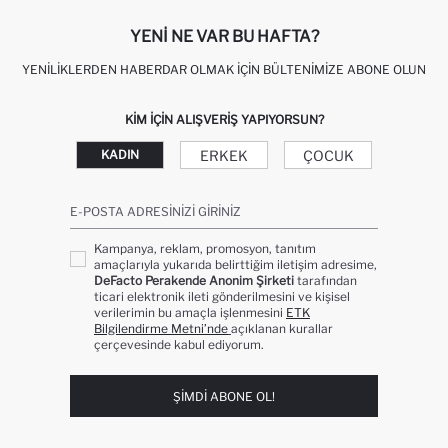
YENI NE VAR BU HAFTA?
YENILIKLERDEN HABERDAR OLMAK İÇIN BÜLTENIMIZE ABONE OLUN
KIM IÇIN ALIŞVERIŞ YAPIYORSUN?
ERKEK
ÇOCUK
KADIN
E-POSTA ADRESINIZI GIRINIZ
Kampanya, reklam, promosyon, tanıtım
amaçlarıyla yukarıda belirttiğim iletişim adresime,
DeFacto Perakende Anonim Şirketi
tarafından
ticari elektronik ileti gönderilmesini ve kişisel
verilerimin bu amaçla işlenmesini
ETK
Bilgilendirme Metni’nde
açıklanan kurallar
çerçevesinde kabul ediyorum.
ŞIMDI ABONE OL!