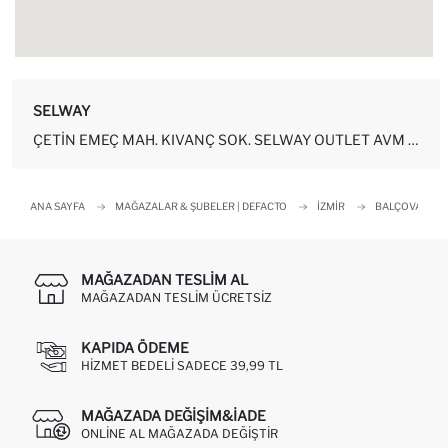
SELWAY
ÇETIN EMEÇ MAH. KIVANÇ SOK. SELWAY OUTLET AVM NO: 8O-105 BALÇOVA-İZMİR
ANA SAYFA
MAĞAZALAR & ŞUBELER | DEFACTO
İZMIR
BALÇOVA
MAĞAZADAN TESLIM AL
MAĞAZADAN TESLIM ÜCRETSIZ
KAPIDA ÖDEME
HIZMET BEDELI SADECE 39,99 TL
MAĞAZADA DEĞIŞIM&İADE
ONLINE AL MAĞAZADA DEĞIŞTIR