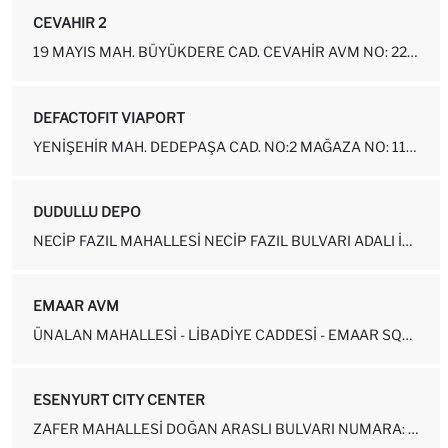
CEVAHIR 2
19 MAYIS MAH. BÜYÜKDERE CAD. CEVAHIR AVM NO: 22-90-106 ŞIŞLI-İSTANBUL
DEFACTOFIT VIAPORT
YENIŞEHIR MAH. DEDEPAŞA CAD. NO:2 MAĞAZA NO: 118-119 KURTKÖY PENDIK...
DUDULLU DEPO
NECIP FAZIL MAHALLESI NECIP FAZIL BULVARI ADALI İŞ MERKEZI NO:11-A ...
EMAAR AVM
ÜNALAN MAHALLESI - LIBADIYE CADDESI - EMAAR SQUAR AVM BLOK - NO:81 ...
ESENYURT CITY CENTER
ZAFER MAHALLESI DOĞAN ARASLI BULVARI NUMARA: 79-1-114 ESENYURT-İSTA...