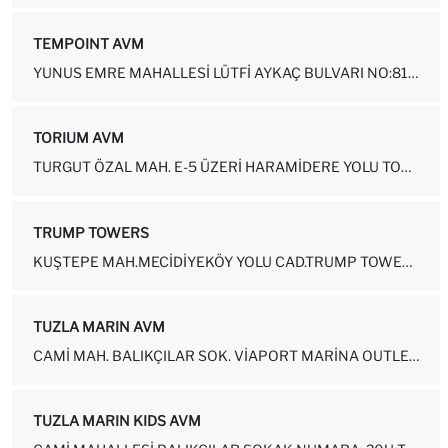
TEMPOINT AVM
YUNUS EMRE MAHALLESI LÜTFI AYKAÇ BULVARI NO:81, 34260 SULTANGAZI-İS...
TORIUM AVM
TURGUT ÖZAL MAH. E-5 ÜZERI HARAMIDERE YOLU TORIUM AVM ESENYURT-İSTA...
TRUMP TOWERS
KUŞTEPE MAH.MECIDIYEKÖY YOLU CAD.TRUMP TOWERS AVM NO: 12-123 ŞIŞLI-...
TUZLA MARIN AVM
CAMI MAH. BALIKÇILAR SOK. VIAPORT MARINA OUTLET AVM NO: 20-184-187 ...
TUZLA MARIN KIDS AVM