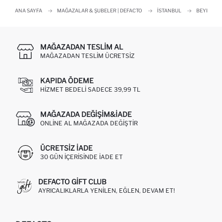
ANA SAYFA
MAĞAZALAR & ŞUBELER | DEFACTO
İSTANBUL
BEYKOZ
MAĞAZADAN TESLIM AL
MAĞAZADAN TESLIM ÜCRETSIZ
KAPIDA ÖDEME
HIZMET BEDELI SADECE 39,99 TL
MAĞAZADA DEĞIŞIM&İADE
ONLINE AL MAĞAZADA DEĞIŞTIR
ÜCRETSIZ IADE
30 GÜN IÇERISINDE IADE ET
DEFACTO GIFT CLUB
AYRICALIKLARLA YENILEN, EĞLEN, DEVAM ET!