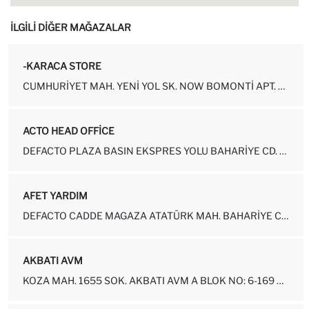
İLGİLİ DİĞER MAĞAZALAR
-KARACA STORE
CUMHURIYET MAH. YENI YOL SK. NOW BOMONTI APT. NO:2-12
ACTO HEAD OFFICE
DEFACTO PLAZA BASIN EKSPRES YOLU BAHARIYE CD. NO.31 KÜÇÜKÇEKMECE ...
AFET YARDIM
DEFACTO CADDE MAGAZA ATATÜRK MAH. BAHARIYE CAD. NO: 2-1 HALKALI
AKBATI AVM
KOZA MAH. 1655 SOK. AKBATI AVM A BLOK NO: 6-169 ESENYURT-İSTANBUL