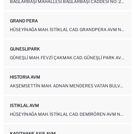
BAĞLARBAŞI MAHALLESI BAĞLARBAŞI CADDESI NO: 22-24A GAZIOSMANPAŞA-İS...
GRAND PERA
HÜSEYINAĞA MAH. İSTIKLAL CAD. GRANDPERA AVM NO: 56-58-B1-27-31-38 ...
GUNESLIPARK
GÜNEŞLI MAH. FEVZI ÇAKMAK CAD. GÜNEŞLI PARK AVM NO: 2-2B33-36 BAĞCI...
HISTORIA AVM
AKŞEMSETTIN MAH. ADNAN MENDERES VATAN BULVARI HISTORIA AVM NO: 2-20...
ISTIKLAL AVM
HÜSEYINAĞA MAH. İSTIKLAL CAD. DEMIRÖREN AVM NO: 50-54 - 2-5 BEYOĞLU...
KAGITHANE AXIS AVM