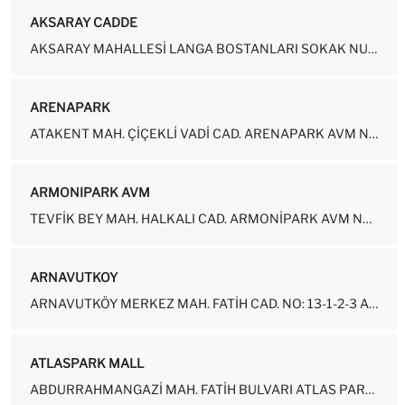
AKSARAY CADDE
AKSARAY MAHALLESI LANGA BOSTANLARI SOKAK NUMARA: 2 FATIH-İSTANBUL
ARENAPARK
ATAKENT MAH. ÇIÇEKLI VADI CAD. ARENAPARK AVM NO:1-1B07 KÜÇÜKÇEKMECE...
ARMONIPARK AVM
TEVFIK BEY MAH. HALKALI CAD. ARMONIPARK AVM NO:130-35-1 KÜÇÜKÇEKME...
ARNAVUTKOY
ARNAVUTKÖY MERKEZ MAH. FATIH CAD. NO: 13-1-2-3 ARNAVUTKÖY-İSTANBUL
ATLASPARK MALL
ABDURRAHMANGAZI MAH. FATIH BULVARI ATLAS PARK AVM NO: 67-15-16-17A ...