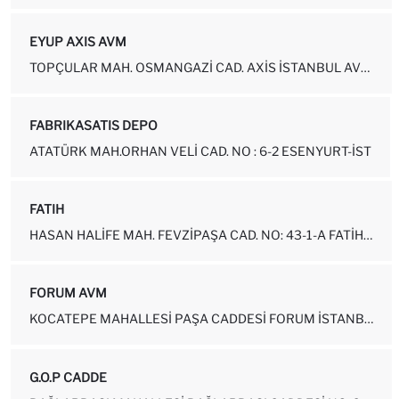
EYUP AXIS AVM
TOPÇULAR MAH. OSMANGAZI CAD. AXIS İSTANBUL AVM NO: 2-55-113 EYÜP-İS...
FABRIKASATIS DEPO
ATATÜRK MAH.ORHAN VELI CAD. NO : 6-2 ESENYURT-İST
FATIH
HASAN HALIFE MAH. FEVZIPAŞA CAD. NO: 43-1-A FATIH - İSTANBUL
FORUM AVM
KOCATEPE MAHALLESI PAŞA CADDESI FORUM İSTANBUL AVM NUMARA: 3-5-1010...
G.O.P CADDE