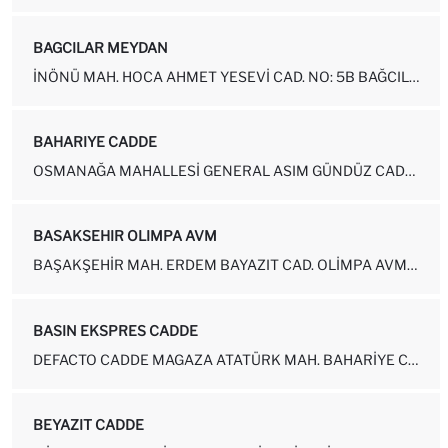
BAGCILAR MEYDAN
İNÖNÜ MAH. HOCA AHMET YESEVI CAD. NO: 5B BAĞCILAR İSTANBUL
BAHARIYE CADDE
OSMANAĞA MAHALLESI GENERAL ASIM GÜNDÜZ CADDESI NUMARA: 33A-1 KADIKÖ...
BASAKSEHIR OLIMPA AVM
BAŞAKŞEHIR MAH. ERDEM BAYAZIT CAD. OLIMPA AVM NO: 5-12-15 BAŞAKŞEH...
BASIN EKSPRES CADDE
DEFACTO CADDE MAGAZA ATATÜRK MAH. BAHARIYE CAD. NO: 2-1 HALKALI
BEYAZIT CADDE