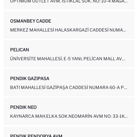
OPTIMUM OUTLET AVM. İSTIKLAL SOK. NO: 10-4 MAĞAZA NO: 78 YENISAHRA ...
OSMANBEY CADDE
MERKEZ MAHALLESI HALASKARGAZI CADDESI NUMARA: 139 - 7 ŞIŞLI-İSTANBUL
PELICAN
ÜNIVERSITE MAHALLESI, E-5 YANI, PELICAN MALL AVM 1.KAT NO:102-103, ...
PENDIK GAZIPASA
BATI MAHALLESI GAZIPAŞA CADDESI NUMARA 60-A PENDIK - İSTANBUL
PENDIK NEO
KAYNARCA MAH.ELKA SOK.NEOMARIN AVM NO: 33-1K-F02- F05 (YENI NO:1K-M...
PENDIK PENDORYA AVM