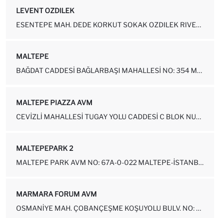
LEVENT OZDILEK
ESENTEPE MAH. DEDE KORKUT SOKAK OZDILEK RIVER PLAZA VYNDHAM GRAND N...
MALTEPE
BAĞDAT CADDESİ BAĞLARBAŞI MAHALLESİ NO: 354 MALTEPE - İSTABNBUL KAT...
MALTEPE PIAZZA AVM
CEVIZLI MAHALLESI TUGAY YOLU CADDESI C BLOK NUMARA: 69C-1B15 MALTEP...
MALTEPEPARK 2
MALTEPE PARK AVM NO: 67A-0-022 MALTEPE-İSTANBUL
MARMARA FORUM AVM
OSMANIYE MAH. ÇOBANÇEŞME KOŞUYOLU BULV. NO: 3-1018 BAKIRKÖY-İSTANBUL