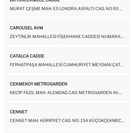
MURAT ÇEŞME MAH. E5 LONDRA ASFALTI CAD. NO:93 BUYUKCEKMECE - ISTANBUL
CAROUSEL AVM
ZEYTINLIK MAHALLESI FIŞEKHANE CADDESI NUMARA: 5 BAKIRKÖY-İSTANBUL
CATALCA CADDE
FERHATPAŞA MAHALLESI CUMHURIYET MEYDANI ÇATALCA ÇAĞLAYAN EGE TICARE...
CEKMEKOY METROGARDEN
NECIP FAZIL MAH. ALEMDAĞ CAD. METROGARDEN AVM NO: 940-85-128 ÜMRANI...
CENNET
CENNET MAH. HÜRRIYET CAD. NO: 15A KÜÇÜKÇEKMECE-İSTANBUL