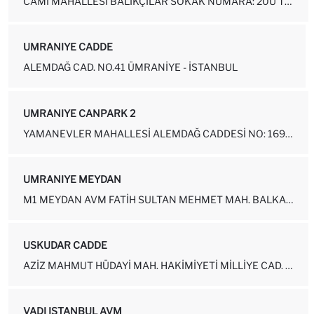
CAMI MAHALLESI BALIKÇILAR SOKAK NUMARA: 20U TUZLA-İSTANBUL
UMRANIYE CADDE
ALEMDAĞ CAD. NO.41 ÜMRANIYE - İSTANBUL
UMRANIYE CANPARK 2
YAMANEVLER MAHALLESI ALEMDAĞ CADDESI NO: 169-19 ÜMRANIYE-İSTANBUL
UMRANIYE MEYDAN
M1 MEYDAN AVM FATIH SULTAN MEHMET MAH. BALKAN CAD. NO:64-14 (YENI M...
USKUDAR CADDE
AZIZ MAHMUT HÜDAYI MAH. HAKIMIYETI MILLIYE CAD. NO: 66 ÜSKÜDAR-İSTA...
VADI ISTANBUL AVM