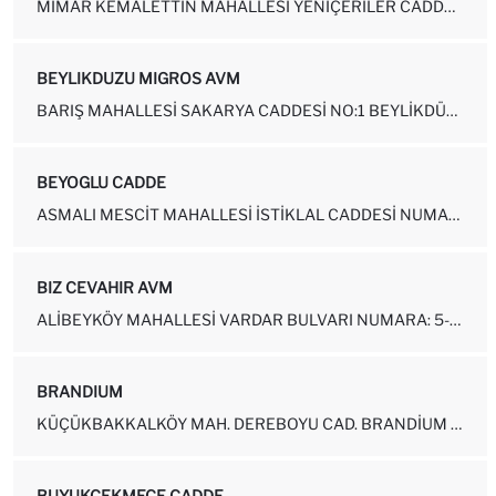
MIMAR KEMALETTIN MAHALLESI YENIÇERILER CADDESI NUMARA: 77B FATIH-İS...
BEYLIKDUZU MIGROS AVM
BARIŞ MAHALLESI SAKARYA CADDESI NO:1 BEYLIKDÜZÜ
BEYOGLU CADDE
ASMALI MESCIT MAHALLESI İSTIKLAL CADDESI NUMARA: 124
BIZ CEVAHIR AVM
ALIBEYKÖY MAHALLESI VARDAR BULVARI NUMARA: 5-11-28 EYÜPSULTAN-İSTAN...
BRANDIUM
KÜÇÜKBAKKALKÖY MAH. DEREBOYU CAD. BRANDIUM AVM NO: 3 - 1B014 ATAŞEH...
BUYUKCEKMECE CADDE