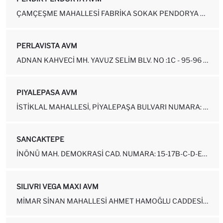
ÇAMÇEŞME MAHALLESI FABRIKA SOKAK PENDORYA AVM NO: 5 İÇ KAPI NO: 32 ...
PERLAVISTA AVM
ADNAN KAHVECI MH. YAVUZ SELIM BLV. NO :1C - 95-96 1. KAT DEFACTO PE...
PIYALEPASA AVM
İSTIKLAL MAHALLESI, PIYALEPAŞA BULVARI NUMARA: 32-2D BEYOĞLU-İSTANBUL
SANCAKTEPE
İNÖNÜ MAH. DEMOKRASI CAD. NUMARA: 15-17B-C-D-E-F SANCAKTEPE - İSTANBUL
SILIVRI VEGA MAXI AVM
MIMAR SINAN MAHALLESI AHMET HAMOĞLU CADDESI NUMARA: 14-53 SILIVRI-...