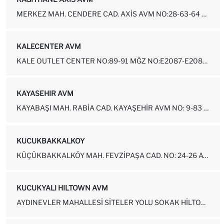
MERKEZ MAH. CENDERE CAD. AXIS AVM NO:28-63-64 KAĞITHANE - İSTANBUL
KALECENTER AVM
KALE OUTLET CENTER NO:89-91 MĞZ NO:E2087-E2089 GÜNGÖREN - İSTANBUL
KAYASEHIR AVM
KAYABAŞI MAH. RABIA CAD. KAYAŞEHIR AVM NO: 9-83 BAŞAKŞEHIR - İSTANBUL
KUCUKBAKKALKOY
KÜÇÜKBAKKALKÖY MAH. FEVZIPAŞA CAD. NO: 24-26 ATAŞEHIR-İSTANBUL
KUCUKYALI HILTOWN AVM
AYDINEVLER MAHALLESI SITELER YOLU SOKAK HILTOWN ALIŞVERIŞ MERKEZI N...