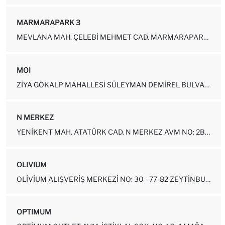
MARMARAPARK 3
MEVLANA MAH. ÇELEBI MEHMET CAD. MARMARAPARK AVM NO: 33A-1F001-2F004...
MOI
ZIYA GÖKALP MAHALLESI SÜLEYMAN DEMIREL BULVARI MALL OF İSTANBUL NO:...
N MERKEZ
YENIKENT MAH. ATATÜRK CAD. N MERKEZ AVM NO: 2B-2-5 ESENYURT-İSTANBUL
OLIVIUM
OLIVIUM ALIŞVERIŞ MERKEZI NO: 30 - 77-82 ZEYTINBURNU - İSTANBUL
OPTIMUM