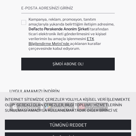
E-POSTA ADRESINIZI GIRINIZ
Kampanya, reklam, promosyon, tanıtım
amaçlarıyla yukarıda belirttiğim iletişim adresime,
DeFacto Perakende Anonim Şirketi
tarafından
ticari elektronik ileti gönderilmesini ve kişisel
verilerimin bu amaçla işlenmesini
ETK
Bilgilendirme Metni’nde
açıklanan kurallar
çerçevesinde kabul ediyorum.
ŞIMDI ABONE OL!
UYGULAMAMIZI İNDIRIN
İNTERNET SITEMIZDE ÇEREZLER YOLUYLA KIŞISEL VERI IŞLENMEKTE
OLUP; GEREKLI OLAN ÇEREZLER, BILGI TOPLUMU HIZMETLERININ
SUNULMASI AMACIYLA KULLANILMAKTADIR. DIĞER BIRINCI VE
ÜÇÜNCÜ TARAF ÇEREZLER ISE SIZE DAHA IYI BIR ALIŞVERIŞ
DENEYIMI SUNULABILMESI, SITEMIZIN DAHA IŞLEVSEL KILINMASI VE
TÜMÜNÜ REDDET
POPÜLER KATEGORILER
KIŞISELLEŞTIRMESI VE AÇIK RIZA VERMENIZ HALINDE, SIZLERE
YÖNELIK PAZARLAMA FAALIYETLERININ YAPILMASI AMAÇLARIYLA