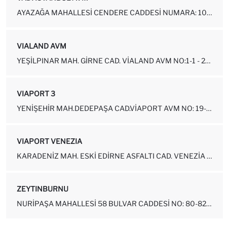
AYAZAĞA MAHALLESI CENDERE CADDESI NUMARA: 109C-12 SARIYER-İSTANBUL
VIALAND AVM
YEŞILPINAR MAH. GIRNE CAD. VIALAND AVM NO:1-1 - 2ZK65-70 EYÜP-İSTANBUL
VIAPORT 3
YENIŞEHIR MAH.DEDEPAŞA CAD.VIAPORT AVM NO: 19-211-215A PENDIK-İSTA...
VIAPORT VENEZIA
KARADENIZ MAH. ESKI EDIRNE ASFALTI CAD. VENEZIA AVM NO: 408F-B2028 ...
ZEYTINBURNU
NURIPAŞA MAHALLESI 58 BULVAR CADDESI NO: 80-82 - A ZEYTINBURNU - İS...