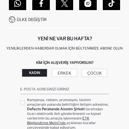
DEFACTO TEKNOLOJI
GIFT CLUB SIKÇA SORULAN SORULAR
İLETIŞIM FORMU
SITEMAP
İŞLEM REHBERI
MÜŞTERI HIZMETLERI
0850 333 22 86
KAMPANYALAR
ÜLKE DEĞIŞTIR
KIŞISEL VERILERIN KORUNMASI VE GIZLILIK
YENI NE VAR BU HAFTA?
YENILIKLERDEN HABERDAR OLMAK İÇIN BÜLTENIMIZE ABONE OLUN
KIM IÇIN ALIŞVERIŞ YAPIYORSUN?
ERKEK
ÇOCUK
KADIN
E-POSTA ADRESINIZI GIRINIZ
Kampanya, reklam, promosyon, tanıtım
amaçlarıyla yukarıda belirttiğim iletişim adresime,
DeFacto Perakende Anonim Şirketi
tarafından
ticari elektronik ileti gönderilmesini ve kişisel
verilerimin bu amaçla işlenmesini
ETK
Bilgilendirme Metni’nde
açıklanan kurallar
çerçevesinde kabul ediyorum.