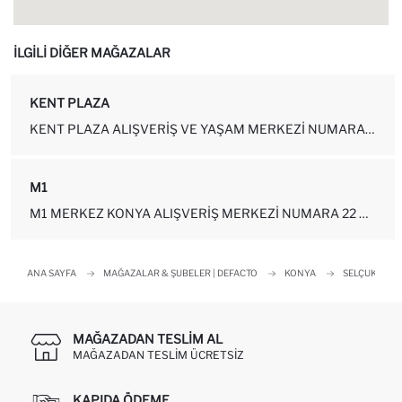
İLGİLİ DİĞER MAĞAZALAR
KENT PLAZA
KENT PLAZA ALIŞVERIŞ VE YAŞAM MERKEZI NUMARA:2-118 SELÇUKLU - KONYA
M1
M1 MERKEZ KONYA ALIŞVERIŞ MERKEZI NUMARA 22 MAĞAZA 63-B SELÇUKLU - ...
ANA SAYFA
MAĞAZALAR & ŞUBELER | DEFACTO
KONYA
SELÇUKLU
MAĞAZADAN TESLIM AL
MAĞAZADAN TESLIM ÜCRETSIZ
KAPIDA ÖDEME