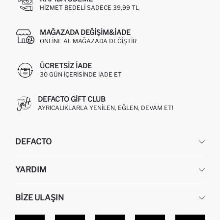
HIZMET BEDELI SADECE 39,99 TL
MAĞAZADA DEĞIŞIM&İADE
ONLINE AL MAĞAZADA DEĞIŞTIR
ÜCRETSIZ IADE
30 GÜN IÇERISINDE IADE ET
DEFACTO GIFT CLUB
AYRICALIKLARLA YENILEN, EĞLEN, DEVAM ET!
DEFACTO
KURUMSAL
YARDIM
HAKKIMIZDA
İNSAN KAYNAKLARI
SIKÇA SORULAN SORULAR
BIZE ULAŞIN
KURUMSAL SATIŞ
SIPARIŞIMI NASIL TAKIP EDERIM?
TOPTAN SATIŞ (WHOLESALE PARTNER)
NASIL İADE EDERIM?
MAĞAZALARIMIZ