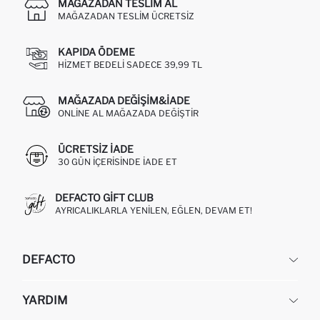
MAĞAZADAN TESLIM AL
MAĞAZADAN TESLIM ÜCRETSIZ
KAPIDA ÖDEME
HIZMET BEDELI SADECE 39,99 TL
MAĞAZADA DEĞIŞIM&İADE
ONLINE AL MAĞAZADA DEĞIŞTIR
ÜCRETSIZ IADE
30 GÜN IÇERISINDE IADE ET
DEFACTO GIFT CLUB
AYRICALIKLARLA YENILEN, EĞLEN, DEVAM ET!
DEFACTO
KURUMSAL
YARDIM
HAKKIMIZDA