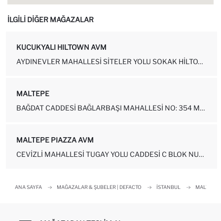
İLGİLİ DİĞER MAĞAZALAR
KUCUKYALI HILTOWN AVM
AYDINEVLER MAHALLESI SITELER YOLU SOKAK HILTOWN ALIŞVERIŞ MERKEZI N...
MALTEPE
BAĞDAT CADDESİ BAĞLARBAŞI MAHALLESİ NO: 354 MALTEPE - İSTABNBUL KAT...
MALTEPE PIAZZA AVM
CEVIZLI MAHALLESI TUGAY YOLU CADDESI C BLOK NUMARA: 69C-1B15 MALTEP...
ANA SAYFA
MAĞAZALAR & ŞUBELER | DEFACTO
İSTANBUL
MALTEPE