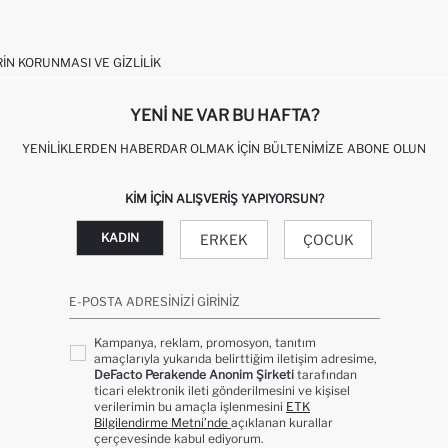
RIN KORUNMASI VE GIZLILIK
YENI NE VAR BU HAFTA?
YENILIKLERDEN HABERDAR OLMAK İÇIN BÜLTENIMIZE ABONE OLUN
KIM IÇIN ALIŞVERIŞ YAPIYORSUN?
KADIN
ERKEK
ÇOCUK
E-POSTA ADRESINIZI GIRINIZ
Kampanya, reklam, promosyon, tanıtım
amaçlarıyla yukarıda belirttiğim iletişim adresime,
DeFacto Perakende Anonim Şirketi
tarafından
ticari elektronik ileti gönderilmesini ve kişisel
verilerimin bu amaçla işlenmesini
ETK
Bilgilendirme Metni’nde
açıklanan kurallar
çerçevesinde kabul ediyorum.