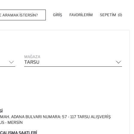
GIRIŞ
FAVORILERIM
SEPETIM
(0)
MAĞAZA
TARSU
SI
AH. ADANA BULVARI NUMARA: 57 - 117 TARSU ALIŞVERIŞ
US - MERSİN
ÇALIŞMA SAATLERI