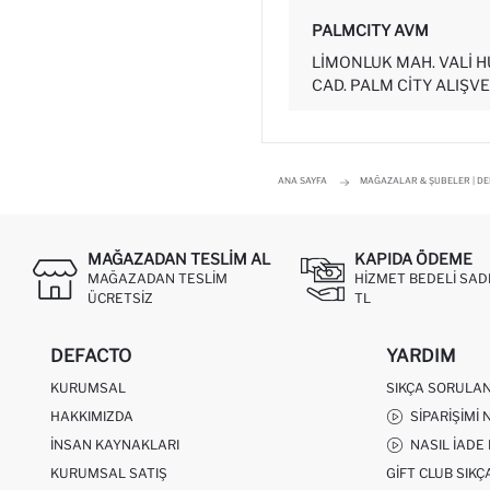
PALMCITY AVM
LIMONLUK MAH. VALI 
CAD. PALM CITY ALIŞVE
ANA SAYFA
MAĞAZALAR & ŞUBELER | D
MAĞAZADAN TESLIM AL
KAPIDA ÖDEME
MAĞAZADAN TESLIM
HIZMET BEDELI SAD
ÜCRETSIZ
TL
DEFACTO
YARDIM
KURUMSAL
SIKÇA SORULA
HAKKIMIZDA
SIPARIŞIMI 
İNSAN KAYNAKLARI
NASIL İADE
KURUMSAL SATIŞ
GIFT CLUB SIK