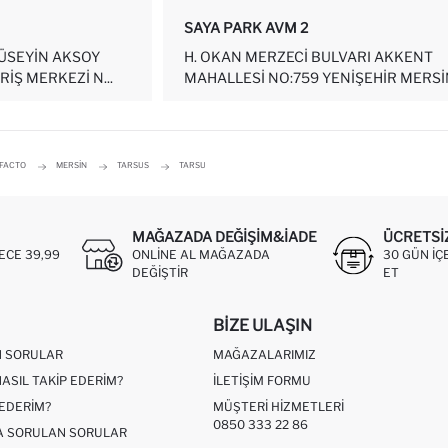
SAYA PARK AVM 2
HÜSEYIN AKSOY
H. OKAN MERZECI BULVARI AKKENT
RIŞ MERKEZI N...
MAHALLESI NO:759 YENIŞEHIR MERSI
EFACTO
MERSIN
TARSUS
TARSU
MAĞAZADA DEĞIŞIM&İADE
ÜCRETSI
ECE 39,99
ONLINE AL MAĞAZADA
30 GÜN IÇ
DEĞIŞTIR
ET
BIZE ULAŞIN
N SORULAR
MAĞAZALARIMIZ
NASIL TAKIP EDERIM?
İLETIŞIM FORMU
 EDERIM?
MÜŞTERI HIZMETLERI
0850 333 22 86
ÇA SORULAN SORULAR