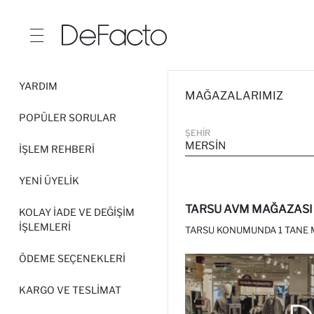
YARDIM
MAĞAZALARIMIZ
POPÜLER SORULAR
ŞEHIR
MERSIN
İŞLEM REHBERI
YENI ÜYELIK
TARSU AVM MAĞAZASI
KOLAY İADE VE DEĞIŞIM
İŞLEMLERI
TARSU KONUMUNDA 1 TANE 
ÖDEME SEÇENEKLERI
KARGO VE TESLIMAT