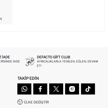
N
Z IADE
DEFACTO GIFT CLUB
ERISINDE IADE
AYRICALIKLARLA YENILEN, EĞLEN, DEVAM
ET!
TAKIP EDIN
ÜLKE DEĞIŞTIR