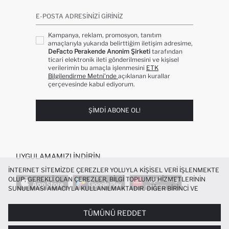
E-POSTA ADRESINIZI GIRINIZ
Kampanya, reklam, promosyon, tanıtım
amaçlarıyla yukarıda belirttiğim iletişim adresime,
DeFacto Perakende Anonim Şirketi
tarafından
ticari elektronik ileti gönderilmesini ve kişisel
verilerimin bu amaçla işlenmesini
ETK
Bilgilendirme Metni’nde
açıklanan kurallar
çerçevesinde kabul ediyorum.
ŞIMDI ABONE OL!
UYGULAMAMIZI İNDIRIN
İNTERNET SITEMIZDE ÇEREZLER YOLUYLA KIŞISEL VERI IŞLENMEKTE
OLUP; GEREKLI OLAN ÇEREZLER, BILGI TOPLUMU HIZMETLERININ
SUNULMASI AMACIYLA KULLANILMAKTADIR. DIĞER BIRINCI VE
ÜÇÜNCÜ TARAF ÇEREZLER ISE SIZE DAHA IYI BIR ALIŞVERIŞ
DENEYIMI SUNULABILMESI, SITEMIZIN DAHA IŞLEVSEL KILINMASI VE
TÜMÜNÜ REDDET
POPÜLER KATEGORILER
KIŞISELLEŞTIRMESI VE AÇIK RIZA VERMENIZ HALINDE, SIZLERE
YÖNELIK PAZARLAMA FAALIYETLERININ YAPILMASI AMAÇLARIYLA