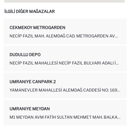
İLGİLİ DİĞER MAĞAZALAR
CEKMEKOY METROGARDEN
NECIP FAZIL MAH. ALEMDAĞ CAD. METROGARDEN AVM NO: 940-85-128 ÜMRANI...
DUDULLU DEPO
NECIP FAZIL MAHALLESI NECIP FAZIL BULVARI ADALI İŞ MERKEZI NO:11-A ...
UMRANIYE CANPARK 2
YAMANEVLER MAHALLESI ALEMDAĞ CADDESI NO: 169-19 ÜMRANIYE-İSTANBUL
UMRANIYE MEYDAN
M1 MEYDAN AVM FATIH SULTAN MEHMET MAH. BALKAN CAD. NO:64-14 (YENI M...