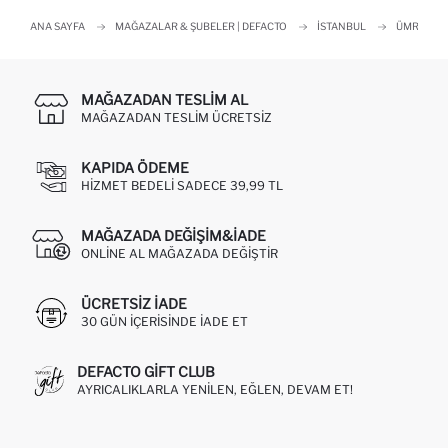
ANA SAYFA
MAĞAZALAR & ŞUBELER | DEFACTO
İSTANBUL
ÜMRANIY
MAĞAZADAN TESLIM AL
MAĞAZADAN TESLIM ÜCRETSIZ
KAPIDA ÖDEME
HIZMET BEDELI SADECE 39,99 TL
MAĞAZADA DEĞIŞIM&İADE
ONLINE AL MAĞAZADA DEĞIŞTIR
ÜCRETSIZ IADE
30 GÜN IÇERISINDE IADE ET
DEFACTO GIFT CLUB
AYRICALIKLARLA YENILEN, EĞLEN, DEVAM ET!