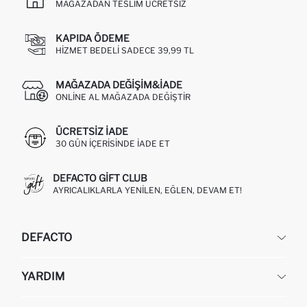
MAĞAZADAN TESLIM ÜCRETSIZ
KAPIDA ÖDEME
HIZMET BEDELI SADECE 39,99 TL
MAĞAZADA DEĞIŞIM&İADE
ONLINE AL MAĞAZADA DEĞIŞTIR
ÜCRETSIZ IADE
30 GÜN IÇERISINDE IADE ET
DEFACTO GIFT CLUB
AYRICALIKLARLA YENILEN, EĞLEN, DEVAM ET!
DEFACTO
KURUMSAL
YARDIM
HAKKIMIZDA
İNSAN KAYNAKLARI
SIKÇA SORULAN SORULAR