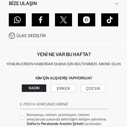
BIZE ULAŞIN
KURUMSAL SATIŞ
SIPARIŞIMI NASIL TAKIP EDERIM?
TOPTAN SATIŞ (WHOLESALE PARTNER)
NASIL İADE EDERIM?
MAĞAZALARIMIZ
DEFACTO TEKNOLOJI
GIFT CLUB SIKÇA SORULAN SORULAR
İLETIŞIM FORMU
SITEMAP
İŞLEM REHBERI
MÜŞTERI HIZMETLERI
0850 333 22 86
KAMPANYALAR
ÜLKE DEĞIŞTIR
KIŞISEL VERILERIN KORUNMASI VE GIZLILIK
YENI NE VAR BU HAFTA?
YENILIKLERDEN HABERDAR OLMAK İÇIN BÜLTENIMIZE ABONE OLUN
KIM IÇIN ALIŞVERIŞ YAPIYORSUN?
ERKEK
ÇOCUK
KADIN
E-POSTA ADRESINIZI GIRINIZ
Kampanya, reklam, promosyon, tanıtım
amaçlarıyla yukarıda belirttiğim iletişim adresime,
DeFacto Perakende Anonim Şirketi
tarafından