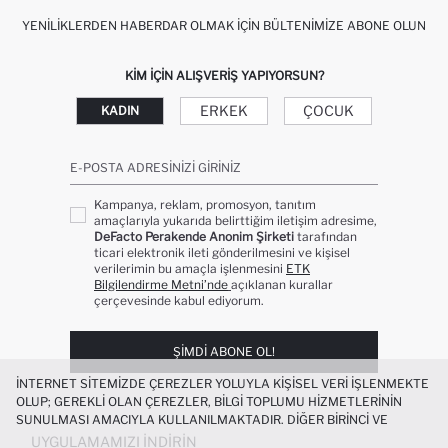
YENILIKLERDEN HABERDAR OLMAK İÇIN BÜLTENIMIZE ABONE OLUN
KIM IÇIN ALIŞVERIŞ YAPIYORSUN?
ERKEK
ÇOCUK
KADIN
E-POSTA ADRESINIZI GIRINIZ
Kampanya, reklam, promosyon, tanıtım
amaçlarıyla yukarıda belirttiğim iletişim adresime,
DeFacto Perakende Anonim Şirketi
tarafından
ticari elektronik ileti gönderilmesini ve kişisel
verilerimin bu amaçla işlenmesini
ETK
Bilgilendirme Metni’nde
açıklanan kurallar
çerçevesinde kabul ediyorum.
ŞIMDI ABONE OL!
İNTERNET SITEMIZDE ÇEREZLER YOLUYLA KIŞISEL VERI IŞLENMEKTE
OLUP; GEREKLI OLAN ÇEREZLER, BILGI TOPLUMU HIZMETLERININ
SUNULMASI AMACIYLA KULLANILMAKTADIR. DIĞER BIRINCI VE
ÜÇÜNCÜ TARAF ÇEREZLER ISE SIZE DAHA IYI BIR ALIŞVERIŞ
UYGULAMAMIZI İNDIRIN