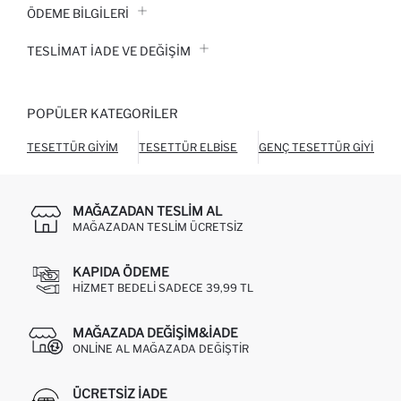
ÖDEME BİLGİLERİ
TESLIMAT İADE VE DEĞIŞIM
POPÜLER KATEGORILER
TESETTÜR GIYIM
TESETTÜR ELBISE
GENÇ TESETTÜR GIYIM
MAĞAZADAN TESLIM AL
MAĞAZADAN TESLIM ÜCRETSIZ
KAPIDA ÖDEME
HIZMET BEDELI SADECE 39,99 TL
MAĞAZADA DEĞIŞIM&İADE
ONLINE AL MAĞAZADA DEĞIŞTIR
ÜCRETSIZ IADE