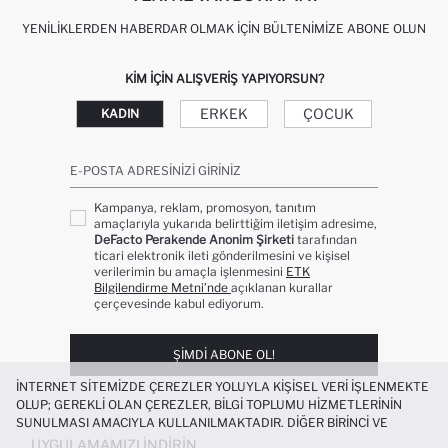
YENILIKLERDEN HABERDAR OLMAK İÇIN BÜLTENIMIZE ABONE OLUN
KIM IÇIN ALIŞVERIŞ YAPIYORSUN?
ERKEK
ÇOCUK
KADIN
E-POSTA ADRESINIZI GIRINIZ
Kampanya, reklam, promosyon, tanıtım
amaçlarıyla yukarıda belirttiğim iletişim adresime,
DeFacto Perakende Anonim Şirketi
tarafından
ticari elektronik ileti gönderilmesini ve kişisel
verilerimin bu amaçla işlenmesini
ETK
Bilgilendirme Metni’nde
açıklanan kurallar
çerçevesinde kabul ediyorum.
ŞIMDI ABONE OL!
İNTERNET SITEMIZDE ÇEREZLER YOLUYLA KIŞISEL VERI IŞLENMEKTE
OLUP; GEREKLI OLAN ÇEREZLER, BILGI TOPLUMU HIZMETLERININ
SUNULMASI AMACIYLA KULLANILMAKTADIR. DIĞER BIRINCI VE
ÜÇÜNCÜ TARAF ÇEREZLER ISE SIZE DAHA IYI BIR ALIŞVERIŞ
UYGULAMAMIZI İNDIRIN