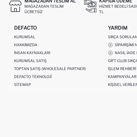
MAĞAZADAN TESLIM AL
KAPIDA ÖDEME
MAĞAZADAN TESLIM
HIZMET BEDELI SAD
ÜCRETSIZ
TL
DEFACTO
YARDIM
KURUMSAL
SIKÇA SORULA
HAKKIMIZDA
SIPARIŞIMI 
İNSAN KAYNAKLARI
NASIL İADE
KURUMSAL SATIŞ
GIFT CLUB SIK
TOPTAN SATIŞ (WHOLESALE PARTNER)
İŞLEM REHBERI
DEFACTO TEKNOLOJI
KAMPANYALAR
SITEMAP
KIŞISEL VERILE