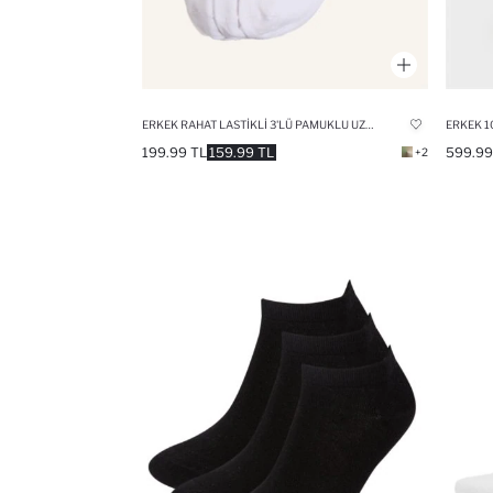
ERKEK RAHAT LASTIKLI 3'LÜ PAMUKLU UZUN ÇORAP
ERKEK 1
199.99 TL
159.99 TL
599.99
+2