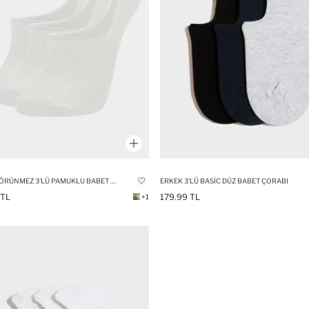
KADIN GÖRÜNMEZ 3'LÜ PAMUKLU BABET ÇORAP
ERKEK 3'LÜ BASIC DÜZ BABET ÇORABI
 TL
179.99 TL
+1