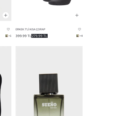
ERKEK 7'LI KISA ÇORAP
399.99 TL
279.99 TL
+1
+4