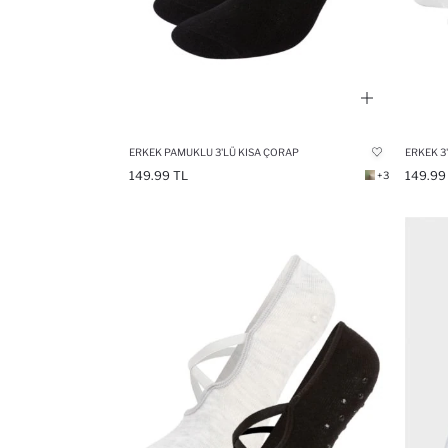
ERKEK PAMUKLU 3'LÜ KISA ÇORAP
ERKEK 3
149.99 TL
149.99
+3