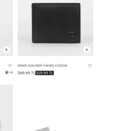
ERKEK SUNI DERI YÜKSEK CÜZDAN
+6
399.99 TL
319.99 TL