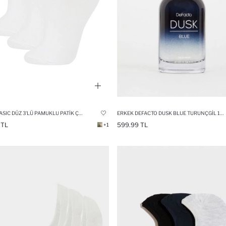
KADIN BASIC DÜZ 3'LÜ PAMUKLU PATIK ÇORAP
ERKEK DEFACTO DUSK BLUE TURUNÇGIL 100 ML PARFÜM
 TL
599.99 TL
+1