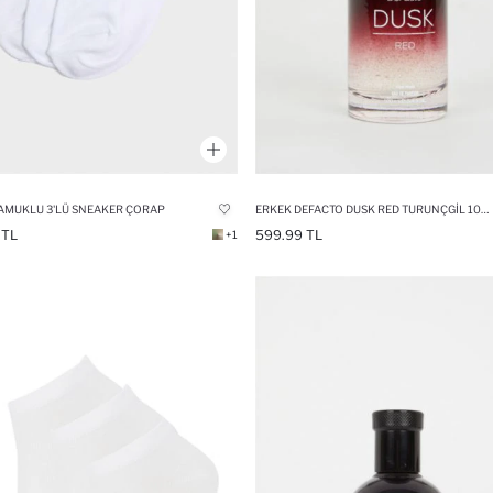
AMUKLU 3'LÜ SNEAKER ÇORAP
ERKEK DEFACTO DUSK RED TURUNÇGIL 100 ML PARFÜM
 TL
599.99 TL
+1