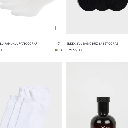
'LÜ PAMUKLU PATIK ÇORAP
ERKEK 3'LÜ BASIC DÜZ BABET ÇORABI
 TL
179.99 TL
+3