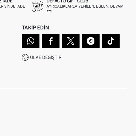
Z IADE
DEFACTO GIFT CLUB
ERISINDE IADE
AYRICALIKLARLA YENILEN, EĞLEN, DEVAM
ET!
TAKIP EDIN
ÜLKE DEĞIŞTIR