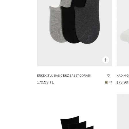
ERKEK 3'LÜ BASIC DÜZ BABET ÇORABI
179.99 TL
179.99
+3