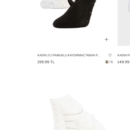
KADIN 2'LI PAMUKLU KAYDIRMAZ TABAN PILATES ÇORABI
KADIN P
199.99 TL
149.99
+5