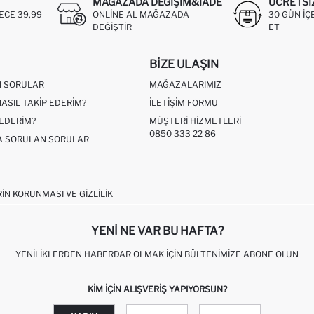
MAĞAZADA DEĞIŞIM&İADE
ÜCRETSI
ECE 39,99
ONLINE AL MAĞAZADA
30 GÜN IÇ
DEĞIŞTIR
ET
BIZE ULAŞIN
N SORULAR
MAĞAZALARIMIZ
NASIL TAKIP EDERIM?
İLETIŞIM FORMU
 EDERIM?
MÜŞTERI HIZMETLERI
0850 333 22 86
ÇA SORULAN SORULAR
RIN KORUNMASI VE GIZLILIK
YENI NE VAR BU HAFTA?
YENILIKLERDEN HABERDAR OLMAK İÇIN BÜLTENIMIZE ABONE OLUN
KIM IÇIN ALIŞVERIŞ YAPIYORSUN?