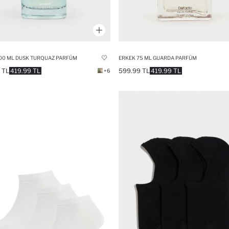
00 ML DUSK TURQUAZ PARFÜM
ERKEK 75 ML GUARDA PARFÜM
 TL
419.99 TL
599.99 TL
419.99 TL
+6