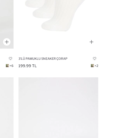
3'LÜ PAMUKLU SNEAKER ÇORAP
199.99 TL
+6
+2