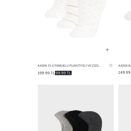
KADIN 3'LÜ PAMUKLU PUANTIYELI VE ÇIZGILI PATIK ÇORAP
149.99
199.99 TL
99.99 TL