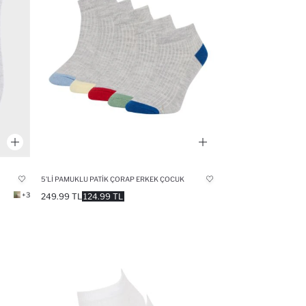
5'LI PAMUKLU PATIK ÇORAP ERKEK ÇOCUK
+3
249.99 TL
124.99 TL