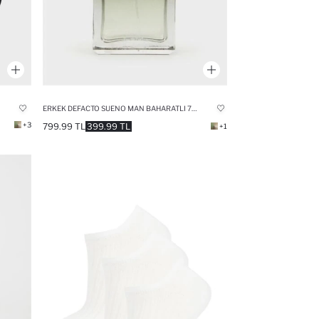
ERKEK DEFACTO SUENO MAN BAHARATLI 75 ML PARFÜM
+3
799.99 TL
399.99 TL
+1