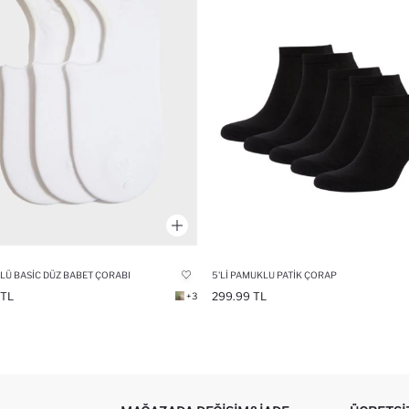
'LÜ BASIC DÜZ BABET ÇORABI
5'LI PAMUKLU PATIK ÇORAP
 TL
299.99 TL
+3