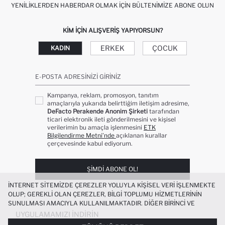
YENILIKLERDEN HABERDAR OLMAK İÇIN BÜLTENIMIZE ABONE OLUN
KIM IÇIN ALIŞVERIŞ YAPIYORSUN?
ERKEK
ÇOCUK
KADIN
E-POSTA ADRESINIZI GIRINIZ
Kampanya, reklam, promosyon, tanıtım
amaçlarıyla yukarıda belirttiğim iletişim adresime,
DeFacto Perakende Anonim Şirketi
tarafından
ticari elektronik ileti gönderilmesini ve kişisel
verilerimin bu amaçla işlenmesini
ETK
Bilgilendirme Metni’nde
açıklanan kurallar
çerçevesinde kabul ediyorum.
ŞIMDI ABONE OL!
İNTERNET SITEMIZDE ÇEREZLER YOLUYLA KIŞISEL VERI IŞLENMEKTE
OLUP; GEREKLI OLAN ÇEREZLER, BILGI TOPLUMU HIZMETLERININ
SUNULMASI AMACIYLA KULLANILMAKTADIR. DIĞER BIRINCI VE
ÜÇÜNCÜ TARAF ÇEREZLER ISE SIZE DAHA IYI BIR ALIŞVERIŞ
UYGULAMAMIZI İNDIRIN
DENEYIMI SUNULABILMESI, SITEMIZIN DAHA IŞLEVSEL KILINMASI VE