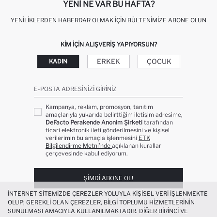
YENI NE VAR BU HAFTA?
YENILIKLERDEN HABERDAR OLMAK İÇIN BÜLTENIMIZE ABONE OLUN
KIM IÇIN ALIŞVERIŞ YAPIYORSUN?
ERKEK
ÇOCUK
KADIN
E-POSTA ADRESINIZI GIRINIZ
Kampanya, reklam, promosyon, tanıtım
amaçlarıyla yukarıda belirttiğim iletişim adresime,
DeFacto Perakende Anonim Şirketi
tarafından
ticari elektronik ileti gönderilmesini ve kişisel
verilerimin bu amaçla işlenmesini
ETK
Bilgilendirme Metni’nde
açıklanan kurallar
çerçevesinde kabul ediyorum.
ŞIMDI ABONE OL!
İNTERNET SITEMIZDE ÇEREZLER YOLUYLA KIŞISEL VERI IŞLENMEKTE
OLUP; GEREKLI OLAN ÇEREZLER, BILGI TOPLUMU HIZMETLERININ
SUNULMASI AMACIYLA KULLANILMAKTADIR. DIĞER BIRINCI VE