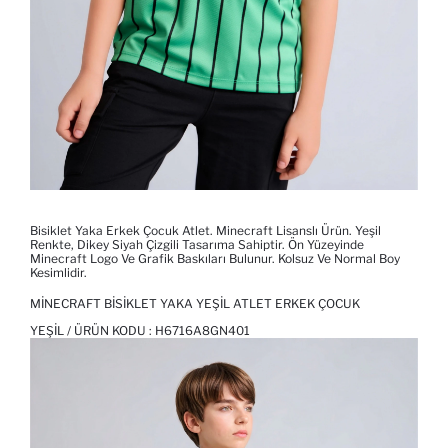
Bisiklet Yaka Erkek Çocuk Atlet. Minecraft Lisanslı Ürün. Yeşil
Renkte, Dikey Siyah Çizgili Tasarıma Sahiptir. Ön Yüzeyinde
Minecraft Logo Ve Grafik Baskıları Bulunur. Kolsuz Ve Normal Boy
Kesimlidir.
MINECRAFT BISIKLET YAKA YEŞIL ATLET ERKEK ÇOCUK
YEŞIL / ÜRÜN KODU :
H6716A8GN401