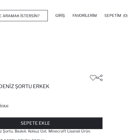
GIRIŞ
FAVORILERIM
SEPETIM
(0)
DENIZ ŞORTU ERKEK
IYAH
FAVORILERE EKLENDI
GELINCE HABER VER
SEPETE EKLENIYOR
SEPETE EKLENDI
SEPETE EKLE
Şortu. Baskılı. Kolsuz Üst. Minecraft Lisanslı Ürün.