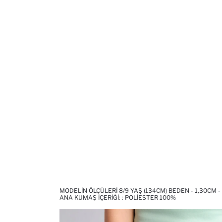
MODELIN ÖLÇÜLERI 8/9 YAŞ (134CM) BEDEN - 1,30CM -
ANA KUMAŞ İÇERIĞI: : POLIESTER 100%