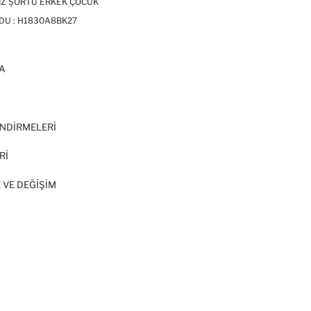
IZ ŞORTU ERKEK ÇOCUK
DU :
H1830A8BK27
A
I
NDİRMELERİ
Rİ
 VE DEĞIŞIM