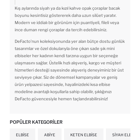
Kış aylarında siyah ya da kızıl kahve opak çoraplar bacak
boyunu kesintisiz göstererek daha uzun silüet yaratır.
Modern ve iddialı bir görünüm için puantiyeli, fileli veya
ince duman rengi çoraplar da tercih edebilirsiniz.
DeFacto’nun koleksiyonunda yer alan bütçe dostu günlük
tasarımlar ve özel dokularıyla öne çıkan sade şık mini
elbiseler her kadının kendi tarzına uygun bir seçeneğe
ulaşmasını sağlar. Üstelik hızlı alışveriş, kargo ve müşteri
hizmetleri desteği sayesinde alışveriş deneyiminiz bir üst
seviyeye çıkar. Siz de dönemsel kampanyalar ve geniş
ürün yelpazesi sayesinde, hayalinizdeki kısa elbise
modeline avantajlı koşullarla sahip olabilir, şıklığınızı
DeFacto güvencesiyle hemen taçlandırabilirsiniz!
POPÜLER KATEGORILER
ELBISE
ABIYE
KETEN ELBISE
SIYAH ELBISE