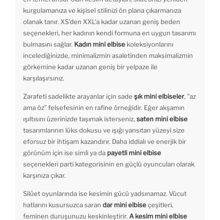
kurgulamanıza ve kişisel stilinizi ön plana çıkarmanıza
olanak tanır. XS'den XXL'a kadar uzanan geniş beden
seçenekleri, her kadının kendi formuna en uygun tasarımı
bulmasını sağlar.
Kadın mini elbise
koleksiyonlarını
incelediğinizde, minimalizmin asaletinden maksimalizmin
görkemine kadar uzanan geniş bir yelpaze ile
karşılaşırsınız.
Zarafeti sadelikte arayanlar için sade
şık mini elbiseler
, "az
ama öz" felsefesinin en rafine örneğidir. Eğer akşamın
ışıltısını üzerinizde taşımak isterseniz,
saten mini elbise
tasarımlarının lüks dokusu ve ışığı yansıtan yüzeyi size
eforsuz bir ihtişam kazandırır. Daha iddialı ve enerjik bir
görünüm için ise simli ya da
payetli mini elbise
seçenekleri parti kategorisinin en güçlü oyuncuları olarak
karşınıza çıkar.
Silüet oyunlarında ise kesimin gücü yadsınamaz. Vücut
hatlarını kusursuzca saran
dar mini elbise
çeşitleri,
feminen duruşunuzu keskinleştirir.
A kesim mini elbise