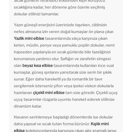
Sıcak günlerin ferahlatıcı etkisinden kışın koruyucu
sıcaklığına kadar, her döneme göre özenle seçilmiş
dokular stilinizi tamamlar.
Yazın güneşli enerjisini üzerinizde taşırken, cildinizin
nefes almasına izin veren doğal kumaşlar ön plana çıkar.
Yazlik mini elbise
tasarımlarında sıkça karşınıza çıkan
keten, müslin, penye veya pamuklu poplin dokular, nemi
hapseden yapılarıyla en sıcak günlerde bile tazeliğinizi
korumanıza yardımcı olur. Saflığın ve zarafetin simgesi
olan
beyaz kısa elbise
tasarımlarında kullanılan ince vual
kumaşlar, güneş ışınlarını yansıtarak size serin bir şıklık
sunar. Eğer daha hareketli ya da romantik bir tavır
sergilemek isterseniz şifon veya ipeksi viskon dokularla
hazırlanan
çiçekli mini elbise
tam size göredir. Çiçekli uçuş
uçuş tasarımlar rüzgarla uyumlu hareket ederek stilinize
dinamizm katar.
Havanın serinlemeye başladığı dönemlerde ise dokular
daha yapısal ve sıcak tutan forma bürünür.
Kışlık mini
elbise
koleksiyonlarında karşınıza çıkan ağır gramajlı jarse,