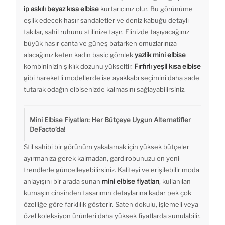
ip askılı beyaz kısa elbise
kurtarıcınız olur. Bu görünüme
eşlik edecek hasır sandaletler ve deniz kabuğu detaylı
takılar, sahil ruhunu stilinize taşır. Elinizde taşıyacağınız
büyük hasır çanta ve güneş batarken omuzlarınıza
alacağınız keten kadın basic gömlek
yazlik mini elbise
kombininizin şıklık dozunu yükseltir.
Fırfırlı yeşil kısa elbise
gibi hareketli modellerde ise ayakkabı seçimini daha sade
tutarak odağın elbisenizde kalmasını sağlayabilirsiniz.
Mini Elbise Fiyatları: Her Bütçeye Uygun Alternatifler
DeFacto’da!
Stil sahibi bir görünüm yakalamak için yüksek bütçeler
ayırmanıza gerek kalmadan, gardırobunuzu en yeni
trendlerle güncelleyebilirsiniz. Kaliteyi ve erişilebilir moda
anlayışını bir arada sunan
mini elbise fiyatları
, kullanılan
kumaşın cinsinden tasarımın detaylarına kadar pek çok
özelliğe göre farklılık gösterir. Saten dokulu, işlemeli veya
özel koleksiyon ürünleri daha yüksek fiyatlarda sunulabilir.