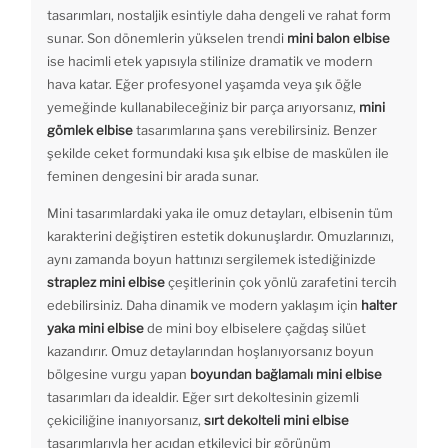
tasarımları, nostaljik esintiyle daha dengeli ve rahat form
sunar. Son dönemlerin yükselen trendi
mini balon elbise
ise hacimli etek yapısıyla stilinize dramatik ve modern
hava katar. Eğer profesyonel yaşamda veya şık öğle
yemeğinde kullanabileceğiniz bir parça arıyorsanız,
mini
gömlek elbise
tasarımlarına şans verebilirsiniz. Benzer
şekilde ceket formundaki kısa şık elbise de maskülen ile
feminen dengesini bir arada sunar.
Mini tasarımlardaki yaka ile omuz detayları, elbisenin tüm
karakterini değiştiren estetik dokunuşlardır. Omuzlarınızı,
aynı zamanda boyun hattınızı sergilemek istediğinizde
straplez mini elbise
çeşitlerinin çok yönlü zarafetini tercih
edebilirsiniz. Daha dinamik ve modern yaklaşım için
halter
yaka mini elbise
de mini boy elbiselere çağdaş silüet
kazandırır. Omuz detaylarından hoşlanıyorsanız boyun
bölgesine vurgu yapan
boyundan
bağlamalı mini elbise
tasarımları da idealdir. Eğer sırt dekoltesinin gizemli
çekiciliğine inanıyorsanız,
sırt dekolteli mini elbise
tasarımlarıyla her açıdan etkileyici bir görünüm