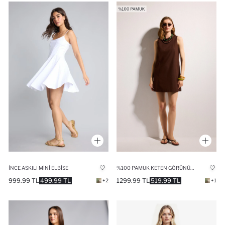
İNCE ASKILI MINI ELBISE
%100 PAMUK KETEN GÖRÜNÜMLÜ MINI ELBISE
999.99 TL
499.99 TL
1299.99 TL
519.99 TL
+2
+1