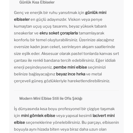
Günlük Kısa Elbiseler
Genç ve enerjik bir ruhu yansıtmak için
günlük mini
elbiseler
en güçlü adayınızdır. Viskon veya penye
kumaştan uçuş uçuş tasarımı, beyaz yüksek tabanlı
sneakerlar ve
ekru soket çoraplarla
tamamlayarak
konforlu bir temel oluşturabilirsiniz. Üzerinize alacağınız
oversize kadın jean ceket, serinleyen akşam saatlerinde
size eşlik eder. Aksesuar olarak pastel tonlarda kanvas sırt
çantası ile renkli bandana tercih edebilirsiniz. Eğer iddialı
enerji peşindeyseniz,
pembe mini elbise
seçiminizi
belinize bağlayacağınız
beyaz ince hırka
ve metal
çerçeveli güneş gözlükleriyle hareketlendirebilirsiniz.
Modern Mini Elbise Stili ile Ofis Şıklığı
İş dünyasında kısa boyu profesyonel bir çizgiye taşımak
için
mini gömlek elbise
veya yapısal kesimli
lacivert mini
elbise
seçeneklerine yönelebilirsiniz. Bu parçayı, elbisenin
boyuyla aynı hizada biten veya biraz daha uzun olan