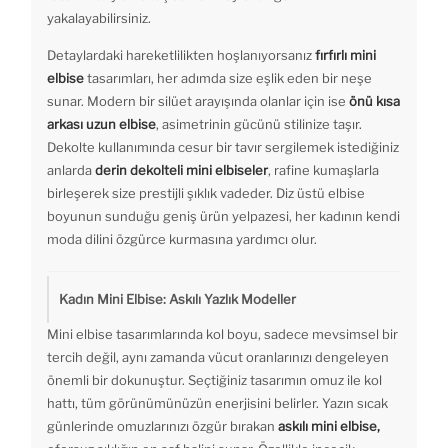
yakalayabilirsiniz.
Detaylardaki hareketlilikten hoşlanıyorsanız
fırfırlı mini
elbise
tasarımları, her adımda size eşlik eden bir neşe
sunar. Modern bir silüet arayışında olanlar için ise
önü kısa
arkası uzun elbise
, asimetrinin gücünü stilinize taşır.
Dekolte kullanımında cesur bir tavır sergilemek istediğiniz
anlarda
derin dekolteli mini elbiseler
, rafine kumaşlarla
birleşerek size prestijli şıklık vadeder. Diz üstü elbise
boyunun sunduğu geniş ürün yelpazesi, her kadının kendi
moda dilini özgürce kurmasına yardımcı olur.
Kadın Mini Elbise: Askılı Yazlık Modeller
Mini elbise tasarımlarında kol boyu, sadece mevsimsel bir
tercih değil, aynı zamanda vücut oranlarınızı dengeleyen
önemli bir dokunuştur. Seçtiğiniz tasarımın omuz ile kol
hattı, tüm görünümünüzün enerjisini belirler. Yazın sıcak
günlerinde omuzlarınızı özgür bırakan
askılı mini elbise,