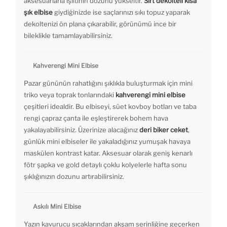
aksesuarlarla ışıltının dozunu yükseltir.
Sırt dekolteli kısa
şık elbise
giydiğinizde ise saçlarınızı sıkı topuz yaparak
dekoltenizi ön plana çıkarabilir, görünümü ince bir
bileklikle tamamlayabilirsiniz.
Kahverengi Mini Elbise
Pazar gününün rahatlığını şıklıkla buluşturmak için mini
triko veya toprak tonlarındaki
kahverengi mini elbise
çeşitleri idealdir. Bu elbiseyi, süet kovboy botları ve taba
rengi çapraz çanta ile eşleştirerek bohem hava
yakalayabilirsiniz. Üzerinize alacağınız
deri biker ceket
,
günlük mini elbiseler ile yakaladığınız yumuşak havaya
maskülen kontrast katar. Aksesuar olarak geniş kenarlı
fötr şapka ve gold detaylı çoklu kolyelerle hafta sonu
şıklığınızın dozunu artırabilirsiniz.
Askılı Mini Elbise
Yazın kavurucu sıcaklarından akşam serinliğine geçerken