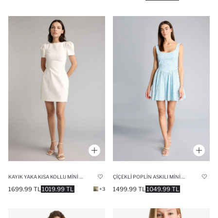
KAYIK YAKA KISA KOLLU MINI ELBISE
ÇIÇEKLI POPLIN ASKILI MINI ELBISE
1699.99 TL
1019.99 TL
1499.99 TL
1049.99 TL
+3