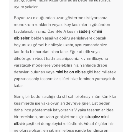
uyum yakalar.
Boyunuzu olduğundan uzun göstermek istiyorsanız,
monokrom renklerin veya dikey kesimlerin gücünden
faydalanabilirsiniz. Özellikle A kesim
sade şık mini
elbiseler
, belden aşağıya doğru genişleyerek bacak
boyunuzu görsel bir hileyle uzatır, aynı zamanda size
konforlu bir hareket alanı tanır. Eğer atletik veya
dikdörtgen vücut hattına sahipseniz, kıvrım illüzyonu
yaratacak modellere yönelebilirsiniz. Yanlarda drape
detayları bulunan veya
mini balon elbise
gibi hacimli etek
yapısına sahip tasarımlar, silüetinize feminen yumuşaklık
katar.
Geniş bir beden aralığında stil sahibi olmayı mümkün kılan
kesimlerde ise yaka oyunları devreye girer. Üst bedeni
daha ince göstermek istiyorsanız V yaka tasarımlar ideal
bir tercihken, omuzları genişletmek için
straplez mini
elbise
çeşitleri dengeleyici rol üstlenir. Vücut ölçüleriniz
ne olursa olsun, en şık mini elbise içinde kendinizi en