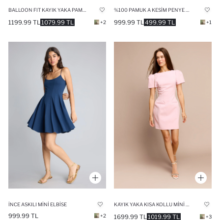
BALLOON FIT KAYIK YAKA PAMUKLU MINI ELBISE
%100 PAMUK A KESIM PENYE MINI ELBISE
1199.99 TL
1079.99 TL
999.99 TL
499.99 TL
+2
+1
İNCE ASKILI MINI ELBISE
KAYIK YAKA KISA KOLLU MINI ELBISE
999.99 TL
+2
1699.99 TL
1019.99 TL
+3