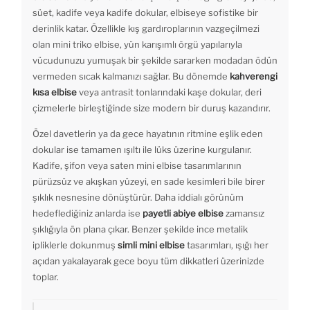
süet, kadife veya kadife dokular, elbiseye sofistike bir
derinlik katar. Özellikle kış gardıroplarının vazgeçilmezi
olan mini triko elbise, yün karışımlı örgü yapılarıyla
vücudunuzu yumuşak bir şekilde sararken modadan ödün
vermeden sıcak kalmanızı sağlar. Bu dönemde
kahverengi
kısa elbise
veya antrasit tonlarındaki kaşe dokular, deri
çizmelerle birleştiğinde size modern bir duruş kazandırır.
Özel davetlerin ya da gece hayatının ritmine eşlik eden
dokular ise tamamen ışıltı ile lüks üzerine kurgulanır.
Kadife, şifon veya saten mini elbise tasarımlarının
pürüzsüz ve akışkan yüzeyi, en sade kesimleri bile birer
şıklık nesnesine dönüştürür. Daha iddialı görünüm
hedeflediğiniz anlarda ise
payetli abiye elbise
zamansız
şıklığıyla ön plana çıkar. Benzer şekilde ince metalik
ipliklerle dokunmuş
simli mini elbise
tasarımları, ışığı her
açıdan yakalayarak gece boyu tüm dikkatleri üzerinizde
toplar.