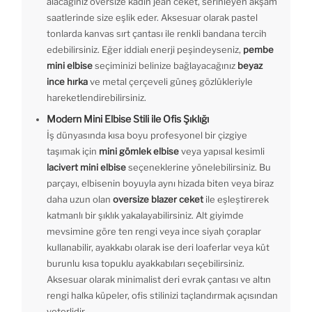
alacağınız oversize kadın jean ceket, serinleyen akşam
saatlerinde size eşlik eder. Aksesuar olarak pastel
tonlarda kanvas sırt çantası ile renkli bandana tercih
edebilirsiniz. Eğer iddialı enerji peşindeyseniz,
pembe
mini elbise
seçiminizi belinize bağlayacağınız
beyaz
ince hırka
ve metal çerçeveli güneş gözlükleriyle
hareketlendirebilirsiniz.
Modern Mini Elbise Stili ile Ofis Şıklığı
İş dünyasında kısa boyu profesyonel bir çizgiye
taşımak için
mini gömlek elbise
veya yapısal kesimli
lacivert mini elbise
seçeneklerine yönelebilirsiniz. Bu
parçayı, elbisenin boyuyla aynı hizada biten veya biraz
daha uzun olan
oversize blazer ceket
ile eşleştirerek
katmanlı bir şıklık yakalayabilirsiniz. Alt giyimde
mevsimine göre ten rengi veya ince siyah çoraplar
kullanabilir, ayakkabı olarak ise deri loaferlar veya küt
burunlu kısa topuklu ayakkabıları seçebilirsiniz.
Aksesuar olarak minimalist deri evrak çantası ve altın
rengi halka küpeler, ofis stilinizi taçlandırmak açısından
yeterlidir.