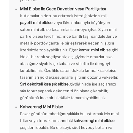
Mini Elbise ile Gece Davetleri veya Parti Işıltısı
Kutlamaların dozunu artırmak istediğinizde simli,
payetli mini elbise
veya lüks dokusuyla büyüleyen
saten mini elbise tasarımları sahneye çıkar. Siyah mini
parti elbisesi tercihinizi, ince bantlı taşlı sandaletler ve
metalik portföy çanta ile birleştirerek gecenin ışığını
üzerinizde toplayabilirsiniz. Eğer
kırmızı mini elbise
gibi
iddialı bir renk seçtiyseniz, dış giyimde omuzlarınıza
atacağınız siyah kaşe kaban ve stiletto ile dengeyi
kurabilirsiniz. Özellikle saten dokulu kırmızı kısa elbise
tasarımları gold aksesuarlarla ışıltının dozunu yükseltir.
Sırt dekolteli kısa şık elbise
giydiğinizde ise saçlarınızı
sıkı topuz yaparak dekoltenizi ön plana çıkarabilir,
görünümü ince bir bileklikle tamamlayabilirsiniz.
Kahverengi Mini Elbise
Pazar gününün rahatlığını şıklıkla buluşturmak için mini
triko veya toprak tonlarındaki
kahverengi mini elbise
çeşitleri idealdir. Bu elbiseyi, süet kovboy botları ve