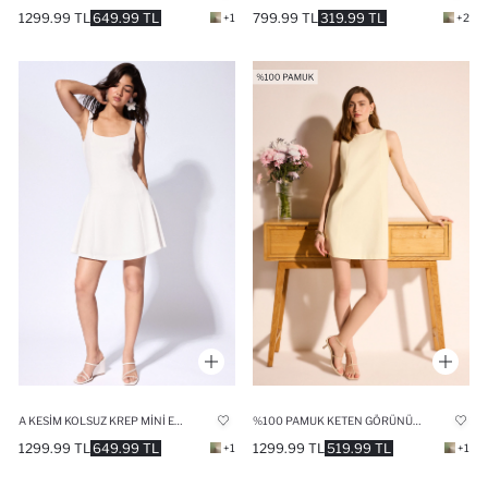
1299.99 TL
649.99 TL
799.99 TL
319.99 TL
+1
+2
A KESIM KOLSUZ KREP MINI ELBISE
%100 PAMUK KETEN GÖRÜNÜMLÜ MINI ELBISE
1299.99 TL
649.99 TL
1299.99 TL
519.99 TL
+1
+1