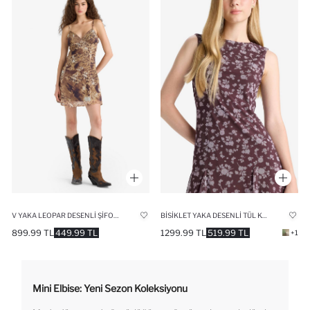
V YAKA LEOPAR DESENLI ŞIFON ASKILI MINI ELBISE
BISIKLET YAKA DESENLI TÜL KOLSUZ MINI ELBISE
899.99 TL
449.99 TL
1299.99 TL
519.99 TL
+1
Mini Elbise: Yeni Sezon Koleksiyonu