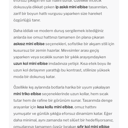
eforsuz şıklığın en saf halini sunar. Özellikle incecik
dokusuyla dikkat çeken
ip askılı mini elbise
tasarımları,
zarif bir boyun hattı vurgusu yaparken size hareket
özgürlüğü tanır.
Daha iddialı ve modern duruş sergilemek istediğiniz
anlarda ise omuz hattınızı tamamen ön plana çıkaran
askısız mini elbise
seçenekleri, sofistike bir akşam stili için
kusursuz bir zemin hazırlar. Mevsimler arası geçiş
yaparken veya sıcaklık sunan bir şıklık arayışındayken
uzun kol mini elbise
imdadınıza yetişir. Kısa etek boyu ile
uzun kol detayının yarattığı bu kontrast, stilinize yüksek
moda bir dokunuş katar.
Özellikle kış aylarında botlarla harika bir uyum yakalayan
mini triko elbise
seçeneklerinde uzun kollar, hem sıcak
tutar hem de rafine bir görünüm sunar. Tasarımda denge
arayanlar için
kısa kollu mini elbise
, omuz hattını
yumuşatır ve günlük şıklığa eforsuz dinamizm katar. Eğer
daha minimal, aynı zamanda net silüet bir hedefliyorsanız,
omuzlarınızı tamamen özgür bırakan
sıfır kol mini elbise