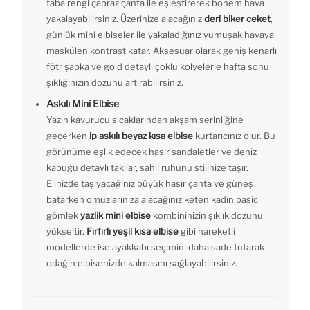
taba rengi çapraz çanta ile eşleştirerek bohem hava
yakalayabilirsiniz. Üzerinize alacağınız
deri biker ceket
,
günlük mini elbiseler ile yakaladığınız yumuşak havaya
maskülen kontrast katar. Aksesuar olarak geniş kenarlı
fötr şapka ve gold detaylı çoklu kolyelerle hafta sonu
şıklığınızın dozunu artırabilirsiniz.
Askılı Mini Elbise
Yazın kavurucu sıcaklarından akşam serinliğine
geçerken
ip askılı beyaz kısa elbise
kurtarıcınız olur. Bu
görünüme eşlik edecek hasır sandaletler ve deniz
kabuğu detaylı takılar, sahil ruhunu stilinize taşır.
Elinizde taşıyacağınız büyük hasır çanta ve güneş
batarken omuzlarınıza alacağınız keten kadın basic
gömlek
yazlik mini elbise
kombininizin şıklık dozunu
yükseltir.
Fırfırlı yeşil kısa elbise
gibi hareketli
modellerde ise ayakkabı seçimini daha sade tutarak
odağın elbisenizde kalmasını sağlayabilirsiniz.