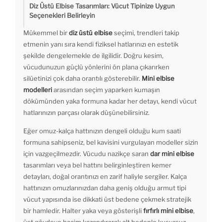
Diz Üstü Elbise Tasarımları: Vücut Tipinize Uygun
Seçenekleri Belirleyin
Mükemmel bir
diz üstü elbise
seçimi, trendleri takip
etmenin yanı sıra kendi fiziksel hatlarınızı en estetik
şekilde dengelemekle de ilgilidir. Doğru kesim,
vücudunuzun güçlü yönlerini ön plana çıkarırken
silüetinizi çok daha orantılı gösterebilir.
Mini elbise
modelleri
arasından seçim yaparken kumaşın
dökümünden yaka formuna kadar her detayı, kendi vücut
hatlarınızın parçası olarak düşünebilirsiniz.
Eğer omuz-kalça hattınızın dengeli olduğu kum saati
formuna sahipseniz, bel kavisini vurgulayan modeller sizin
için vazgeçilmezdir. Vücudu nazikçe saran
dar mini elbise
tasarımları veya bel hattını belirginleştiren kemer
detayları, doğal orantınızı en zarif haliyle sergiler. Kalça
hattınızın omuzlarınızdan daha geniş olduğu armut tipi
vücut yapısında ise dikkati üst bedene çekmek stratejik
bir hamledir. Halter yaka veya gösterişli
fırfırlı mini elbise
,
üst gövdeye hacim kazandırarak alt bedenle kusursuz