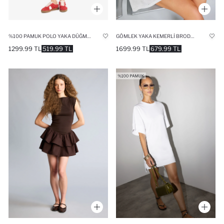
%100 PAMUK POLO YAKA DÜĞMELI KUŞAKLI KISA KOLLU MINI JEAN ELBISE
GÖMLEK YAKA KEMERLI BRODE KISA KOLLU MINI ELBISE
1299.99 TL
519.99 TL
1699.99 TL
679.99 TL