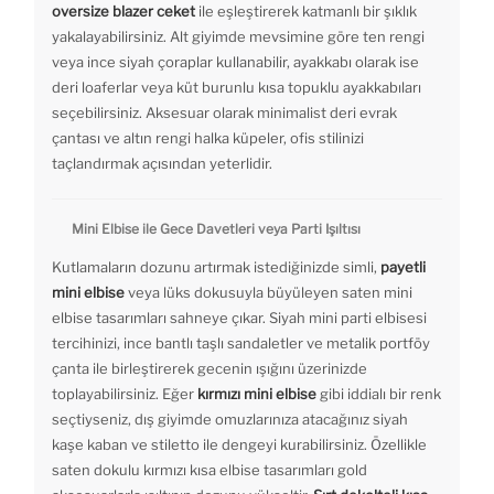
oversize blazer ceket
ile eşleştirerek katmanlı bir şıklık
yakalayabilirsiniz. Alt giyimde mevsimine göre ten rengi
veya ince siyah çoraplar kullanabilir, ayakkabı olarak ise
deri loaferlar veya küt burunlu kısa topuklu ayakkabıları
seçebilirsiniz. Aksesuar olarak minimalist deri evrak
çantası ve altın rengi halka küpeler, ofis stilinizi
taçlandırmak açısından yeterlidir.
Mini Elbise ile Gece Davetleri veya Parti Işıltısı
Kutlamaların dozunu artırmak istediğinizde simli,
payetli
mini elbise
veya lüks dokusuyla büyüleyen saten mini
elbise tasarımları sahneye çıkar. Siyah mini parti elbisesi
tercihinizi, ince bantlı taşlı sandaletler ve metalik portföy
çanta ile birleştirerek gecenin ışığını üzerinizde
toplayabilirsiniz. Eğer
kırmızı mini elbise
gibi iddialı bir renk
seçtiyseniz, dış giyimde omuzlarınıza atacağınız siyah
kaşe kaban ve stiletto ile dengeyi kurabilirsiniz. Özellikle
saten dokulu kırmızı kısa elbise tasarımları gold