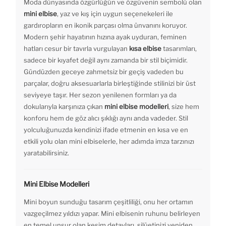
Moda dünyasında özgürlüğün ve özgüvenin sembolü olan
mini elbise
, yaz ve kış için uygun seçenekeleri ile
gardıropların en ikonik parçası olma ünvanını koruyor.
Modern şehir hayatının hızına ayak uyduran, feminen
hatları cesur bir tavırla vurgulayan
kısa elbise
tasarımları,
sadece bir kıyafet değil aynı zamanda bir stil biçimidir.
Gündüzden geceye zahmetsiz bir geçiş vadeden bu
parçalar, doğru aksesuarlarla birleştiğinde stilinizi bir üst
seviyeye taşır. Her sezon yenilenen formları ya da
dokularıyla karşınıza çıkan
mini elbise modelleri
, size hem
konforu hem de göz alıcı şıklığı aynı anda vadeder. Stil
yolculuğunuzda kendinizi ifade etmenin en kısa ve en
etkili yolu olan mini elbiselerle, her adımda imza tarzınızı
yaratabilirsiniz.
Mini Elbise Modelleri
Mini boyun sunduğu tasarım çeşitliliği, onu her ortamın
vazgeçilmez yıldızı yapar. Mini elbisenin ruhunu belirleyen
en temel unsur olan kesim detayları, silüetinizi yeniden