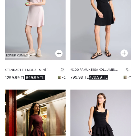
%100 PAMUK KISA KOLLU MINI ELBISE
STANDART FIT MODAL MINI ELBISE
799.99 TL
479.99 TL
1299.99 TL
649.99 TL
+2
+2