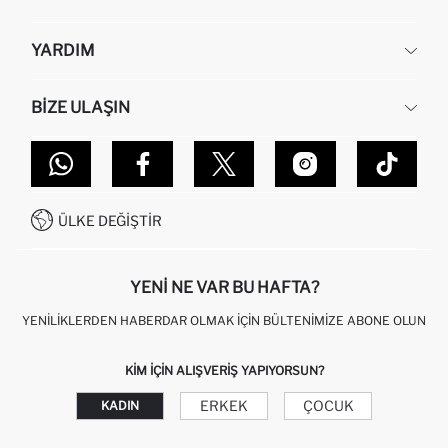
KURUMSAL
YARDIM
HAKKIMIZDA
İNSAN KAYNAKLARI
SIKÇA SORULAN SORULAR
BIZE ULAŞIN
KURUMSAL SATIŞ
SIPARIŞIMI NASIL TAKIP EDERIM?
TOPTAN SATIŞ (WHOLESALE PARTNER)
NASIL İADE EDERIM?
MAĞAZALARIMIZ
DEFACTO TEKNOLOJI
GIFT CLUB SIKÇA SORULAN SORULAR
İLETIŞIM FORMU
SITEMAP
İŞLEM REHBERI
MÜŞTERI HIZMETLERI
0850 333 22 86
KAMPANYALAR
ÜLKE DEĞIŞTIR
KIŞISEL VERILERIN KORUNMASI VE GIZLILIK
YENI NE VAR BU HAFTA?
YENILIKLERDEN HABERDAR OLMAK İÇIN BÜLTENIMIZE ABONE OLUN
KIM IÇIN ALIŞVERIŞ YAPIYORSUN?
ERKEK
ÇOCUK
KADIN