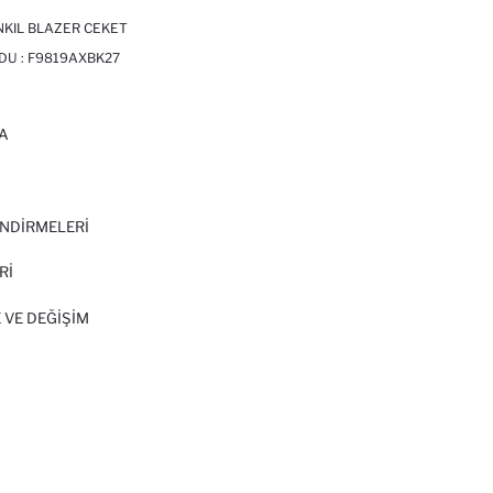
NKIL BLAZER CEKET
DU :
F9819AXBK27
A
I
NDİRMELERİ
Rİ
 VE DEĞIŞIM