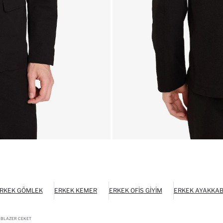
RKEK GÖMLEK
ERKEK KEMER
ERKEK OFIS GIYIM
ERKEK AYAKKAB
L BLAZER CEKET