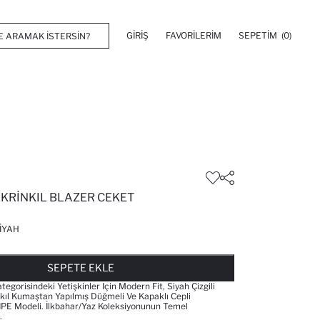
GIRIŞ
FAVORILERIM
SEPETIM
(0)
 KRINKIL BLAZER CEKET
IYAH
FAVORILERE EKLENDI
GELINCE HABER VER
SEPETE EKLENIYOR
SEPETE EKLENDI
SEPETE EKLE
tegorisindeki Yetişkinler Için Modern Fit, Siyah Çizgili
nkıl Kumaştan Yapılmış Düğmeli Ve Kapaklı Cepli
 Modeli. İlkbahar/yaz Koleksiyonunun Temel
.