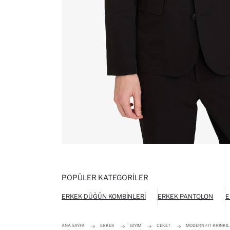
POPÜLER KATEGORILER
ERKEK DÜĞÜN KOMBINLERI
ERKEK PANTOLON
E
ANA SAYFA
ERKEK
GIYIM
CEKET
MODERN FIT KRINKI