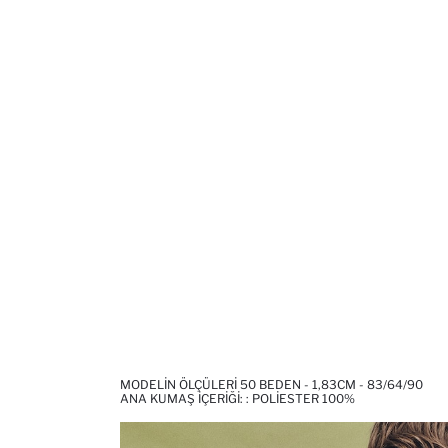
MODELIN ÖLÇÜLERI 50 BEDEN - 1,83CM - 83/64/90
ANA KUMAŞ İÇERIĞI: : POLIESTER 100%