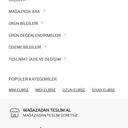
MAĞAZADA ARA
ÜRÜN BILGILERI
ÜRÜN DEĞERLENDİRMELERİ
ÖDEME BİLGİLERİ
TESLIMAT İADE VE DEĞIŞIM
POPÜLER KATEGORILER
MINI ELBISE
MIDI ELBISE
UZUN ELBISE
SIYAH ELBISE
BEY
MAĞAZADAN TESLIM AL
MAĞAZADAN TESLIM ÜCRETSIZ