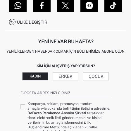
DEFACTO TEKNOLOJI
GIFT CLUB SIKÇA SORULAN SORULAR
İLETIŞIM FORMU
SITEMAP
İŞLEM REHBERI
MÜŞTERI HIZMETLERI
0850 333 22 86
KAMPANYALAR
ÜLKE DEĞIŞTIR
KIŞISEL VERILERIN KORUNMASI VE GIZLILIK
YENI NE VAR BU HAFTA?
YENILIKLERDEN HABERDAR OLMAK İÇIN BÜLTENIMIZE ABONE OLUN
KIM IÇIN ALIŞVERIŞ YAPIYORSUN?
ERKEK
ÇOCUK
KADIN
E-POSTA ADRESINIZI GIRINIZ
Kampanya, reklam, promosyon, tanıtım
amaçlarıyla yukarıda belirttiğim iletişim adresime,
DeFacto Perakende Anonim Şirketi
tarafından
ticari elektronik ileti gönderilmesini ve kişisel
verilerimin bu amaçla işlenmesini
ETK
Bilgilendirme Metni’nde
açıklanan kurallar