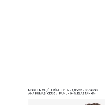
MODELIN ÖLÇÜLERI M BEDEN - 1,85CM - 96/76/99
ANA KUMAŞ İÇERIĞI: : PAMUK 94%,ELASTAN 6%