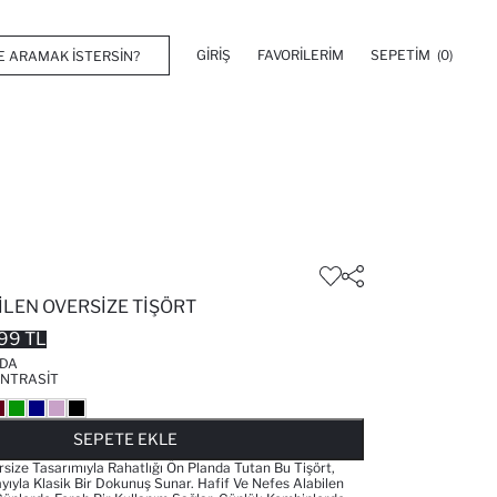
GIRIŞ
FAVORILERIM
SEPETIM
(0)
ILEN OVERSIZE TIŞÖRT
99 TL
'DA
NTRASIT
FAVORILERE EKLENDI
GELINCE HABER VER
SEPETE EKLENIYOR
SEPETE EKLENDI
SEPETE EKLE
rsize Tasarımıyla Rahatlığı Ön Planda Tutan Bu Tişört,
yıyla Klasik Bir Dokunuş Sunar. Hafif Ve Nefes Alabilen