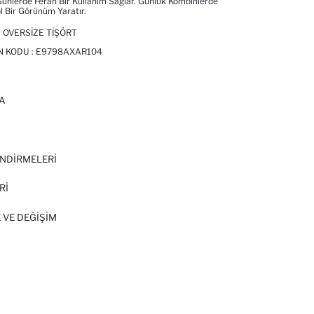
ünlerde Ferah Bir Kullanım Sağlar. Günlük Kombinlerde
 Bir Görünüm Yaratır.
 OVERSIZE TIŞÖRT
N KODU :
E9798AXAR104
A
I
NDİRMELERİ
Rİ
 VE DEĞIŞIM