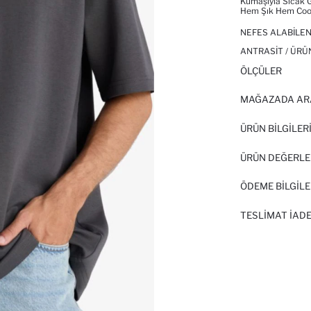
Kumaşıyla Sıcak G
Hem Şık Hem Cool
NEFES ALABILEN
ANTRASIT / ÜRÜ
ÖLÇÜLER
MAĞAZADA AR
ÜRÜN BILGILER
ÜRÜN DEĞERLE
ÖDEME BİLGİLE
TESLIMAT İADE