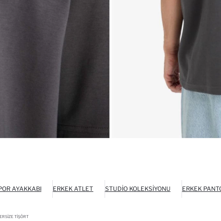
POR AYAKKABI
ERKEK ATLET
STUDIO KOLEKSIYONU
ERKEK PANT
ERSIZE TIŞÖRT