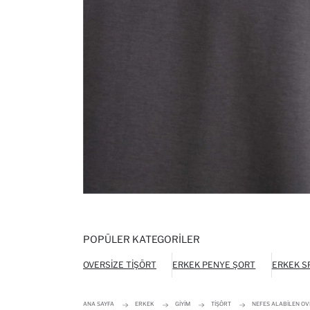
POPÜLER KATEGORILER
OVERSIZE TIŞÖRT
ERKEK PENYE ŞORT
ERKEK S
ANA SAYFA
ERKEK
GIYIM
TIŞÖRT
NEFES ALABILEN OV