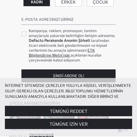
ERKEK
ÇOCUK
KADIN
E-POSTA ADRESINIZI GIRINIZ
Kampanya, reklam, promosyon, tanıtım
amaçlarıyla yukarıda belirttiğim iletişim adresime,
DeFacto Perakende Anonim Şirketi
tarafından
ticari elektronik ileti gönderilmesini ve kişisel
verilerimin bu amaçla işlenmesini
ETK
Bilgilendirme Metni’nde
açıklanan kurallar
çerçevesinde kabul ediyorum.
ŞIMDI ABONE OL!
İNTERNET SITEMIZDE ÇEREZLER YOLUYLA KIŞISEL VERI IŞLENMEKTE
OLUP; GEREKLI OLAN ÇEREZLER, BILGI TOPLUMU HIZMETLERININ
SUNULMASI AMACIYLA KULLANILMAKTADIR. DIĞER BIRINCI VE
ÜÇÜNCÜ TARAF ÇEREZLER ISE SIZE DAHA IYI BIR ALIŞVERIŞ
UYGULAMAMIZI İNDIRIN
DENEYIMI SUNULABILMESI, SITEMIZIN DAHA IŞLEVSEL KILINMASI VE
TÜMÜNÜ REDDET
KIŞISELLEŞTIRMESI VE AÇIK RIZA VERMENIZ HALINDE, SIZLERE
YÖNELIK PAZARLAMA FAALIYETLERININ YAPILMASI AMAÇLARIYLA
TÜMÜNE İZIN VER
SINIRLI OLARAK KULLANILACAKTIR. ÇEREZLERE DAIR TERCIHLERINIZI
ÇEREZ TERCIHLERI
PANELI ARACILIĞIYLA HER ZAMAN YÖNETEBILIR,
PAMUKLU OVERSIZE TIŞÖRT
+31
ÇEREZLERLE ILGILI DAHA DETAYLI BILGIYE
ÇEREZ AYDINLATMA
629.99 TL
699.99 TL