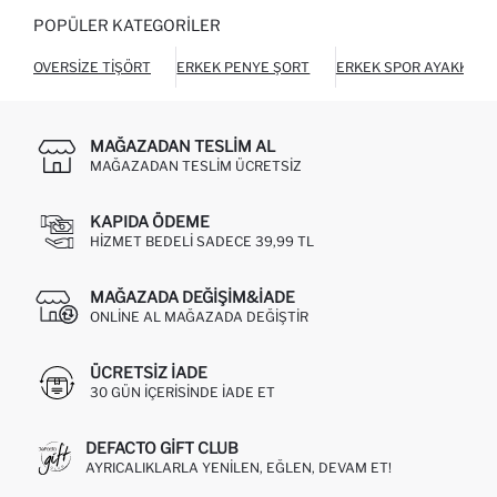
POPÜLER KATEGORILER
OVERSIZE TIŞÖRT
ERKEK PENYE ŞORT
ERKEK SPOR AYAKKABI
MAĞAZADAN TESLIM AL
MAĞAZADAN TESLIM ÜCRETSIZ
KAPIDA ÖDEME
HIZMET BEDELI SADECE 39,99 TL
MAĞAZADA DEĞIŞIM&İADE
ONLINE AL MAĞAZADA DEĞIŞTIR
ÜCRETSIZ IADE
30 GÜN IÇERISINDE IADE ET
DEFACTO GIFT CLUB
AYRICALIKLARLA YENILEN, EĞLEN, DEVAM ET!