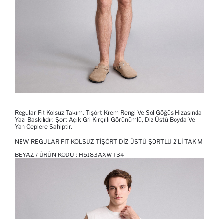
Regular Fit Kolsuz Takım. Tişört Krem Rengi Ve Sol Göğüs Hizasında
Yazı Baskılıdır. Şort Açık Gri Kırçıllı Görünümlü, Diz Üstü Boyda Ve
Yan Ceplere Sahiptir.
NEW REGULAR FIT KOLSUZ TIŞÖRT DIZ ÜSTÜ ŞORTLU 2'LI TAKIM
BEYAZ / ÜRÜN KODU :
H5183AXWT34