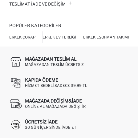
TESLIMAT İADE VE DEĞIŞIM
POPÜLER KATEGORILER
ERKEK ÇORAP
ERKEK EV TERLIĞI
ERKEK EŞOFMAN TAKIMI
MAĞAZADAN TESLIM AL
MAĞAZADAN TESLIM ÜCRETSIZ
KAPIDA ÖDEME
HIZMET BEDELI SADECE 39,99 TL
MAĞAZADA DEĞIŞIM&İADE
ONLINE AL MAĞAZADA DEĞIŞTIR
ÜCRETSIZ IADE
30 GÜN IÇERISINDE IADE ET