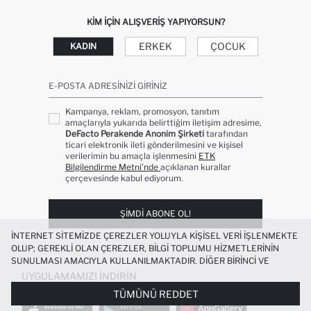
KIM IÇIN ALIŞVERIŞ YAPIYORSUN?
ERKEK
ÇOCUK
KADIN
E-POSTA ADRESINIZI GIRINIZ
Kampanya, reklam, promosyon, tanıtım
amaçlarıyla yukarıda belirttiğim iletişim adresime,
DeFacto Perakende Anonim Şirketi
tarafından
ticari elektronik ileti gönderilmesini ve kişisel
verilerimin bu amaçla işlenmesini
ETK
Bilgilendirme Metni’nde
açıklanan kurallar
çerçevesinde kabul ediyorum.
ŞIMDI ABONE OL!
İNTERNET SITEMIZDE ÇEREZLER YOLUYLA KIŞISEL VERI IŞLENMEKTE
OLUP; GEREKLI OLAN ÇEREZLER, BILGI TOPLUMU HIZMETLERININ
SUNULMASI AMACIYLA KULLANILMAKTADIR. DIĞER BIRINCI VE
ÜÇÜNCÜ TARAF ÇEREZLER ISE SIZE DAHA IYI BIR ALIŞVERIŞ
UYGULAMAMIZI İNDIRIN
DENEYIMI SUNULABILMESI, SITEMIZIN DAHA IŞLEVSEL KILINMASI VE
TÜMÜNÜ REDDET
KIŞISELLEŞTIRMESI VE AÇIK RIZA VERMENIZ HALINDE, SIZLERE
YÖNELIK PAZARLAMA FAALIYETLERININ YAPILMASI AMAÇLARIYLA