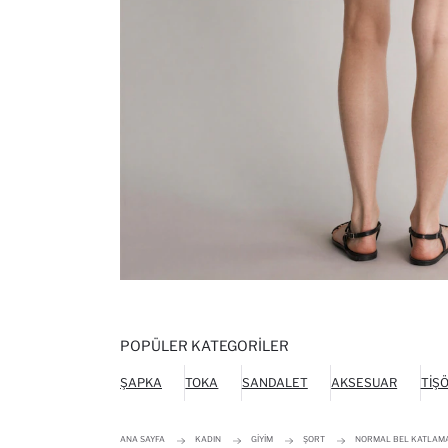
POPÜLER KATEGORILER
ŞAPKA
TOKA
SANDALET
AKSESUAR
TIŞ
ANA SAYFA
KADIN
GIYIM
ŞORT
NORMAL BEL KATLAMA