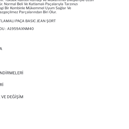
. Normal Beli Ve Katlamalı Paçalarıyla Tarzınızı
gi Bir Kombinle Mükemmel Uyum Sağlar Ve
zgeçilmez Parçalarından Biri Olur.
LAMALI PAÇA BASIC JEAN ŞORT
DU :
A1959AXNM40
A
I
NDİRMELERİ
Rİ
 VE DEĞIŞIM