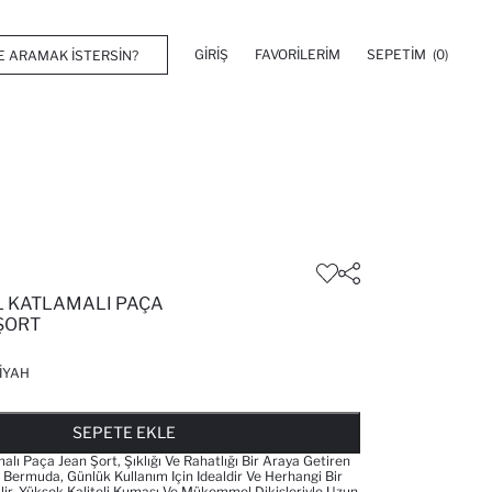
GIRIŞ
FAVORILERIM
SEPETIM
(0)
 KATLAMALI PAÇA
ŞORT
IYAH
FAVORILERE EKLENDI
GELINCE HABER VER
SEPETE EKLENIYOR
SEPETE EKLENDI
SEPETE EKLE
lı Paça Jean Şort, Şıklığı Ve Rahatlığı Bir Araya Getiren
u Bermuda, Günlük Kullanım Için Idealdir Ve Herhangi Bir
lir. Yüksek Kaliteli Kumaşı Ve Mükemmel Dikişleriyle Uzun