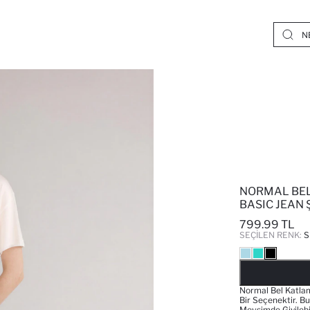
NORMAL BEL
BASIC JEAN 
799.99 TL
SEÇILEN RENK:
S
Normal Bel Katlama
Bir Seçenektir. B
Mevsimde Giyilebi