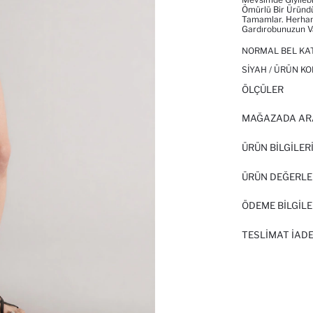
Ömürlü Bir Üründür
Tamamlar. Herhan
Gardırobunuzun Va
NORMAL BEL KAT
SIYAH / ÜRÜN KO
ÖLÇÜLER
MAĞAZADA AR
ÜRÜN BILGILER
ÜRÜN DEĞERLE
ÖDEME BİLGİLE
TESLIMAT İADE