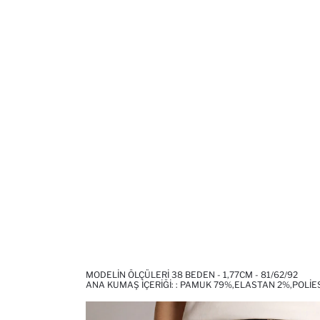
MODELIN ÖLÇÜLERI 38 BEDEN - 1,77CM - 81/62/92
ANA KUMAŞ İÇERIĞI: : PAMUK 79%,ELASTAN 2%,POLI