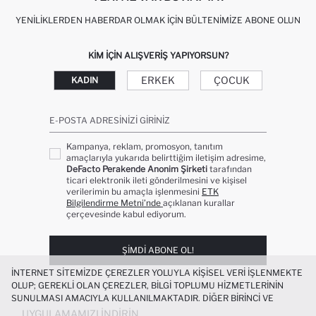
YENILIKLERDEN HABERDAR OLMAK İÇIN BÜLTENIMIZE ABONE OLUN
KIM IÇIN ALIŞVERIŞ YAPIYORSUN?
ERKEK
ÇOCUK
KADIN
E-POSTA ADRESINIZI GIRINIZ
Kampanya, reklam, promosyon, tanıtım
amaçlarıyla yukarıda belirttiğim iletişim adresime,
DeFacto Perakende Anonim Şirketi
tarafından
ticari elektronik ileti gönderilmesini ve kişisel
verilerimin bu amaçla işlenmesini
ETK
Bilgilendirme Metni’nde
açıklanan kurallar
çerçevesinde kabul ediyorum.
ŞIMDI ABONE OL!
İNTERNET SITEMIZDE ÇEREZLER YOLUYLA KIŞISEL VERI IŞLENMEKTE
OLUP; GEREKLI OLAN ÇEREZLER, BILGI TOPLUMU HIZMETLERININ
SUNULMASI AMACIYLA KULLANILMAKTADIR. DIĞER BIRINCI VE
ÜÇÜNCÜ TARAF ÇEREZLER ISE SIZE DAHA IYI BIR ALIŞVERIŞ
UYGULAMAMIZI İNDIRIN