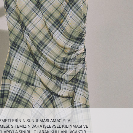
HIZMETLERININ SUNULMASI AMACIYLA
MESI, SITEMIZIN DAHA IŞLEVSEL KILINMASI VE
ÇLARIYLA SINIRLI OLARAK KULLANILACAKTIR.