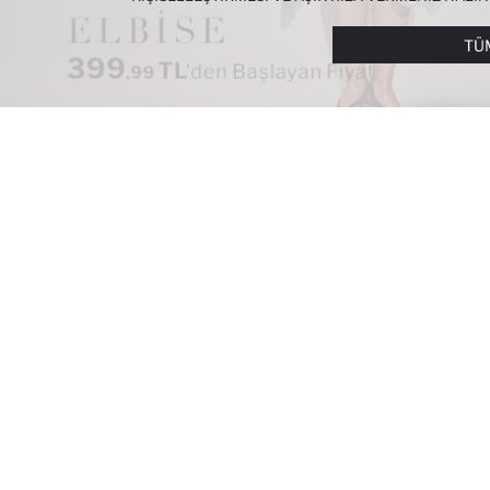
ÇEREZLERE DAIR TERCIHLERINIZI
ÇEREZ TERCIHLE
METNI
’NDEN ULAŞABILIRSINIZ.
TÜ