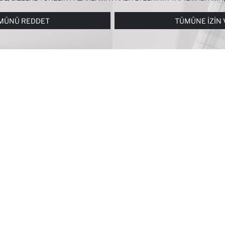
RI
PANELI ARACILIĞIYLA HER ZAMAN YÖNETEBILIR, ÇEREZLERLE ILGIL
MÜNÜ REDDET
TÜMÜNE İZIN 