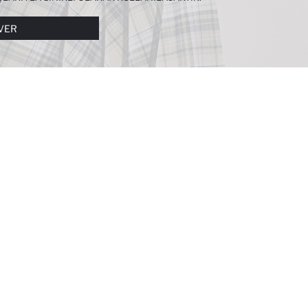
I DAHA DETAYLI BILGIYE
ÇEREZ AYDINLATMA
VER