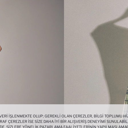
 VERI IŞLENMEKTE OLUP; GEREKLI OLAN ÇEREZLER, BILGI TOPLUMU 
AF ÇEREZLER ISE SIZE DAHA IYI BIR ALIŞVERIŞ DENEYIMI SUNULABIL
NDE, SIZLERE YÖNELIK PAZARLAMA FAALIYETLERININ YAPILMASI AMA