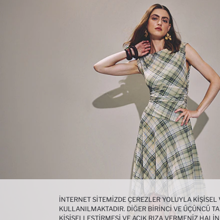
İNTERNET SITEMIZDE ÇEREZLER YOLUYLA KIŞISEL
KULLANILMAKTADIR. DIĞER BIRINCI VE ÜÇÜNCÜ TAR
KIŞISELLEŞTIRMESI VE AÇIK RIZA VERMENIZ HALI