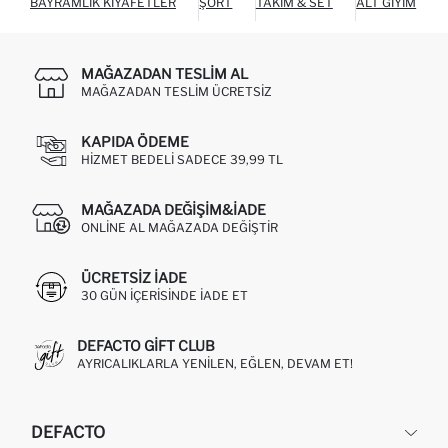
BAYRAMLIK KIYAFETLER
ŞORT
TAKIM & SET
ALT GIYIM
O
MAĞAZADAN TESLIM AL
MAĞAZADAN TESLIM ÜCRETSIZ
KAPIDA ÖDEME
HIZMET BEDELI SADECE 39,99 TL
MAĞAZADA DEĞIŞIM&İADE
ONLINE AL MAĞAZADA DEĞIŞTIR
ÜCRETSIZ IADE
30 GÜN IÇERISINDE IADE ET
DEFACTO GIFT CLUB
AYRICALIKLARLA YENILEN, EĞLEN, DEVAM ET!
DEFACTO