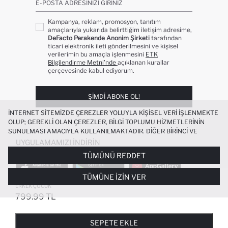
E-POSTA ADRESINIZI GIRINIZ
Kampanya, reklam, promosyon, tanıtım
amaçlarıyla yukarıda belirttiğim iletişim adresime,
DeFacto Perakende Anonim Şirketi
tarafından
ticari elektronik ileti gönderilmesini ve kişisel
verilerimin bu amaçla işlenmesini
ETK
Bilgilendirme Metni’nde
açıklanan kurallar
çerçevesinde kabul ediyorum.
ŞIMDI ABONE OL!
İNTERNET SITEMIZDE ÇEREZLER YOLUYLA KIŞISEL VERI IŞLENMEKTE
OLUP; GEREKLI OLAN ÇEREZLER, BILGI TOPLUMU HIZMETLERININ
SUNULMASI AMACIYLA KULLANILMAKTADIR. DIĞER BIRINCI VE
ÜÇÜNCÜ TARAF ÇEREZLER ISE SIZE DAHA IYI BIR ALIŞVERIŞ
UYGULAMAMIZI İNDIRIN
DENEYIMI SUNULABILMESI, SITEMIZIN DAHA IŞLEVSEL KILINMASI VE
TÜMÜNÜ REDDET
KIŞISELLEŞTIRMESI VE AÇIK RIZA VERMENIZ HALINDE, SIZLERE
YÖNELIK PAZARLAMA FAALIYETLERININ YAPILMASI AMAÇLARIYLA
TÜMÜNE İZIN VER
SINIRLI OLARAK KULLANILACAKTIR. ÇEREZLERE DAIR TERCIHLERINIZI
OKULA DÖNÜŞ GABARDIN PANTOLON
+4
ÇEREZ TERCIHLERI
PANELI ARACILIĞIYLA HER ZAMAN YÖNETEBILIR,
ERKEK ÇOCUK
ÇEREZLERLE ILGILI DAHA DETAYLI BILGIYE
ÇEREZ AYDINLATMA
799.99 TL
POPÜLER KATEGORILER
METNI
’NDEN ULAŞABILIRSINIZ.
FAVORILERE EKLENDI
GELINCE HABER VER
SEPETE EKLENIYOR
SEPETE EKLENDI
KADIN MAYO
KADIN BEYAZ TIŞÖRT
SEPETE EKLE