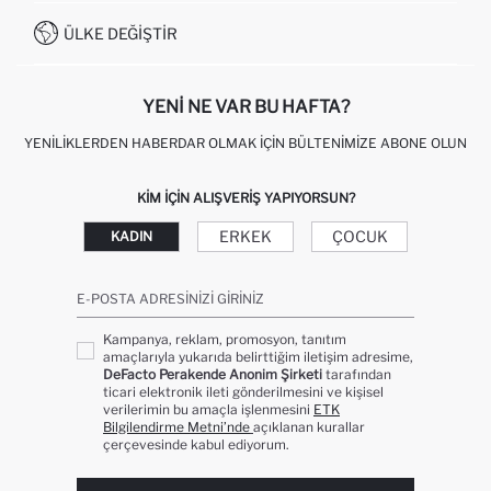
İŞLEM REHBERI
MÜŞTERI HIZMETLERI
0850 333 22 86
KAMPANYALAR
ÜLKE DEĞIŞTIR
KIŞISEL VERILERIN KORUNMASI VE GIZLILIK
YENI NE VAR BU HAFTA?
YENILIKLERDEN HABERDAR OLMAK İÇIN BÜLTENIMIZE ABONE OLUN
KIM IÇIN ALIŞVERIŞ YAPIYORSUN?
ERKEK
ÇOCUK
KADIN
E-POSTA ADRESINIZI GIRINIZ
Kampanya, reklam, promosyon, tanıtım
amaçlarıyla yukarıda belirttiğim iletişim adresime,
DeFacto Perakende Anonim Şirketi
tarafından
ticari elektronik ileti gönderilmesini ve kişisel
verilerimin bu amaçla işlenmesini
ETK
Bilgilendirme Metni’nde
açıklanan kurallar
çerçevesinde kabul ediyorum.