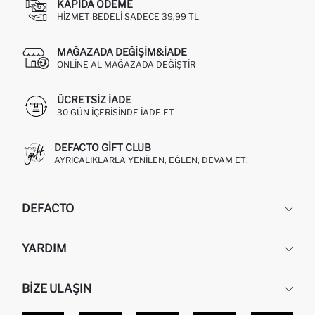
KAPIDA ÖDEME
HIZMET BEDELI SADECE 39,99 TL
MAĞAZADA DEĞIŞIM&İADE
ONLINE AL MAĞAZADA DEĞIŞTIR
ÜCRETSIZ IADE
30 GÜN IÇERISINDE IADE ET
DEFACTO GIFT CLUB
AYRICALIKLARLA YENILEN, EĞLEN, DEVAM ET!
DEFACTO
KURUMSAL
YARDIM
HAKKIMIZDA
İNSAN KAYNAKLARI
SIKÇA SORULAN SORULAR
BIZE ULAŞIN
KURUMSAL SATIŞ
SIPARIŞIMI NASIL TAKIP EDERIM?
TOPTAN SATIŞ (WHOLESALE PARTNER)
NASIL İADE EDERIM?
MAĞAZALARIMIZ