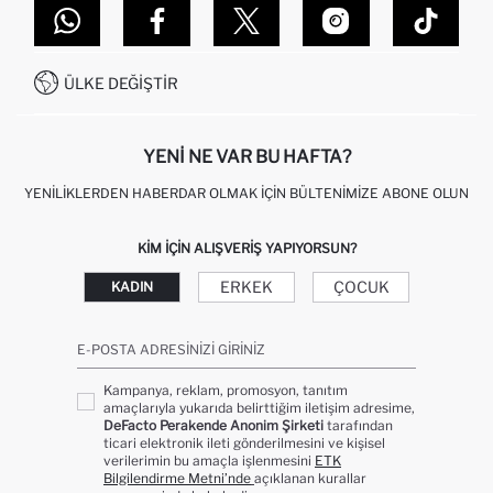
DEFACTO TEKNOLOJI
GIFT CLUB SIKÇA SORULAN SORULAR
İLETIŞIM FORMU
SITEMAP
İŞLEM REHBERI
MÜŞTERI HIZMETLERI
0850 333 22 86
KAMPANYALAR
ÜLKE DEĞIŞTIR
KIŞISEL VERILERIN KORUNMASI VE GIZLILIK
YENI NE VAR BU HAFTA?
YENILIKLERDEN HABERDAR OLMAK İÇIN BÜLTENIMIZE ABONE OLUN
KIM IÇIN ALIŞVERIŞ YAPIYORSUN?
ERKEK
ÇOCUK
KADIN
E-POSTA ADRESINIZI GIRINIZ
Kampanya, reklam, promosyon, tanıtım
amaçlarıyla yukarıda belirttiğim iletişim adresime,
DeFacto Perakende Anonim Şirketi
tarafından
ticari elektronik ileti gönderilmesini ve kişisel
verilerimin bu amaçla işlenmesini
ETK
Bilgilendirme Metni’nde
açıklanan kurallar