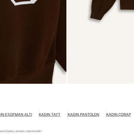
IN EŞOFMAN ALTI
KADIN TAYT
KADIN PANTOLON
KADIN ÇORAP
 KAPÜŞONLU BASKILI SWEATSHIRT