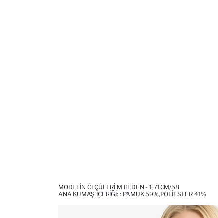
MODELIN ÖLÇÜLERI M BEDEN - 1,71CM/58
ANA KUMAŞ İÇERIĞI: : PAMUK 59%,POLIESTER 41%