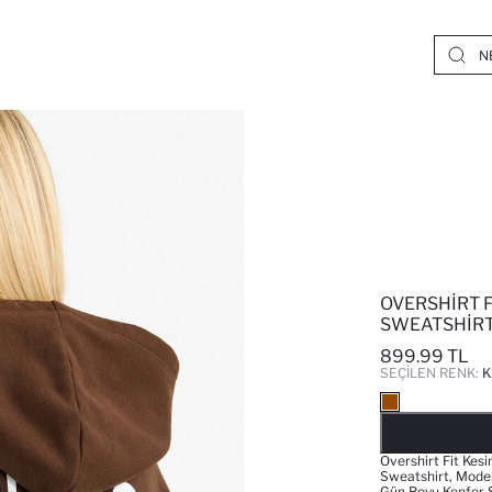
OVERSHIRT 
SWEATSHIR
899.99 TL
SEÇILEN RENK:
K
Overshirt Fit Kes
Sweatshirt, Mode
Gün Boyu Konfor 