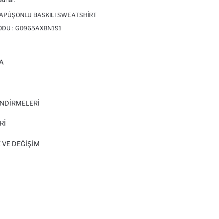
KAPÜŞONLU BASKILI SWEATSHIRT
ODU :
G0965AXBN191
A
I
NDİRMELERİ
Rİ
 VE DEĞIŞIM