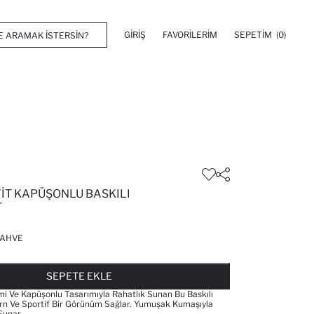
GIRIŞ
FAVORILERIM
SEPETIM
(0)
FIT KAPÜŞONLU BASKILI
T
AHVE
FAVORILERE EKLENDI
GELINCE HABER VER
SEPETE EKLENIYOR
SEPETE EKLENDI
SEPETE EKLE
imi Ve Kapüşonlu Tasarımıyla Rahatlık Sunan Bu Baskılı
rn Ve Sportif Bir Görünüm Sağlar. Yumuşak Kumaşıyla
Sunar.