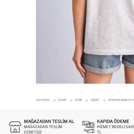
ANA SAYFA
KADIN
GIYIM
TIŞÖRT
OVERSIZE BISIKLET Y
MAĞAZADAN TESLIM AL
KAPIDA ÖDEME
MAĞAZADAN TESLIM
HIZMET BEDELI SAD
ÜCRETSIZ
TL