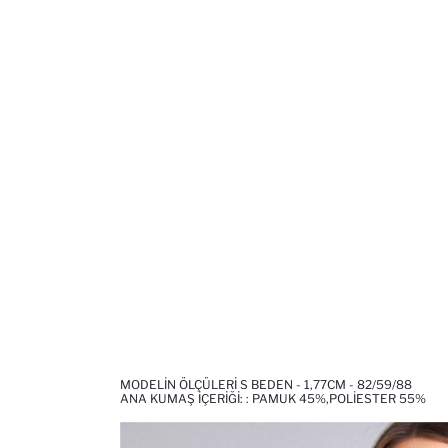
MODELIN ÖLÇÜLERI S BEDEN - 1,77CM - 82/59/88
ANA KUMAŞ İÇERIĞI: : PAMUK 45%,POLIESTER 55%