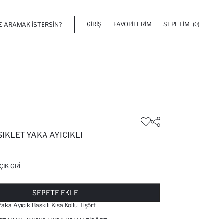
GIRIŞ
FAVORILERIM
SEPETIM
(0)
SIKLET YAKA AYICIKLI
ÇIK GRI
FAVORILERE EKLENDI
GELINCE HABER VER
SEPETE EKLENIYOR
SEPETE EKLENDI
SEPETE EKLE
Yaka Ayıcık Baskılı Kısa Kollu Tişört