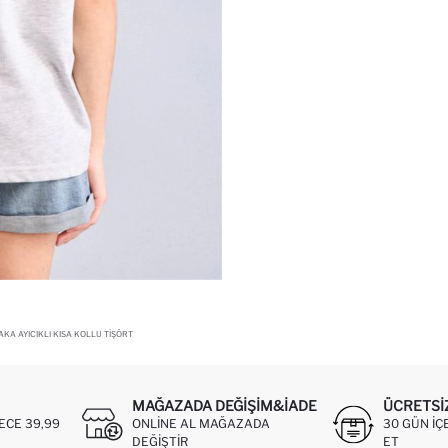
AKA AYICIKLI KISA KOLLU TIŞÖRT
MAĞAZADA DEĞIŞIM&İADE
ÜCRETSI
ECE 39,99
ONLINE AL MAĞAZADA
30 GÜN IÇ
DEĞIŞTIR
ET