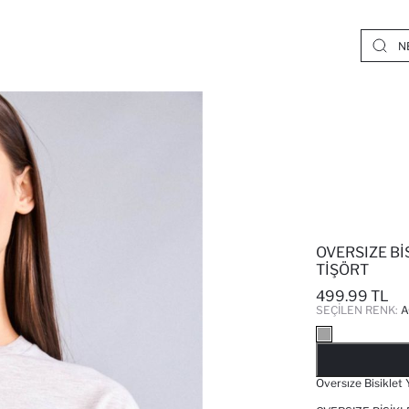
OVERSIZE BI
TIŞÖRT
499.99 TL
SEÇILEN RENK:
A
Oversıze Bisiklet 