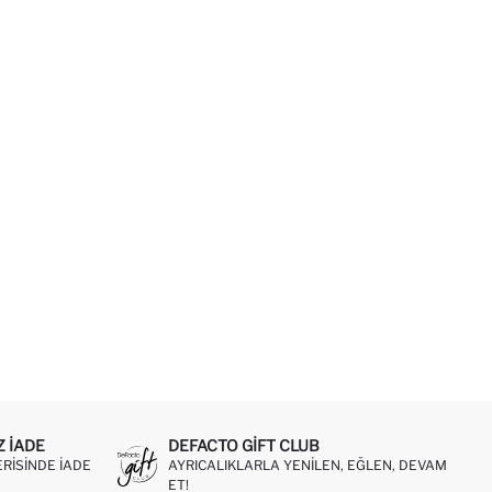
Z IADE
DEFACTO GIFT CLUB
ERISINDE IADE
AYRICALIKLARLA YENILEN, EĞLEN, DEVAM
ET!