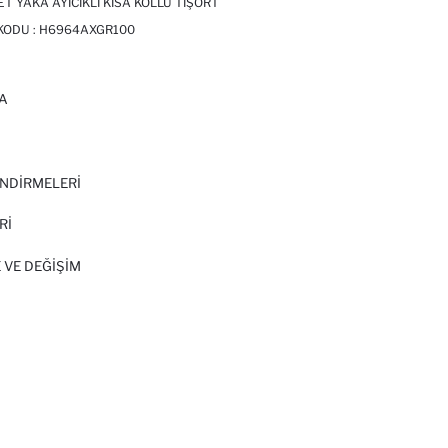
ET YAKA AYICIKLI KISA KOLLU TIŞÖRT
 KODU :
H6964AXGR100
A
I
NDİRMELERİ
Rİ
 VE DEĞIŞIM