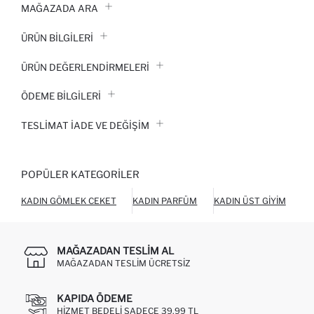
MAĞAZADA ARA
ÜRÜN BILGILERI
ÜRÜN DEĞERLENDİRMELERİ
ÖDEME BİLGİLERİ
TESLIMAT İADE VE DEĞIŞIM
POPÜLER KATEGORILER
KADIN GÖMLEK CEKET
KADIN PARFÜM
KADIN ÜST GIYIM
KA
MAĞAZADAN TESLIM AL
MAĞAZADAN TESLIM ÜCRETSIZ
KAPIDA ÖDEME
HIZMET BEDELI SADECE 39,99 TL