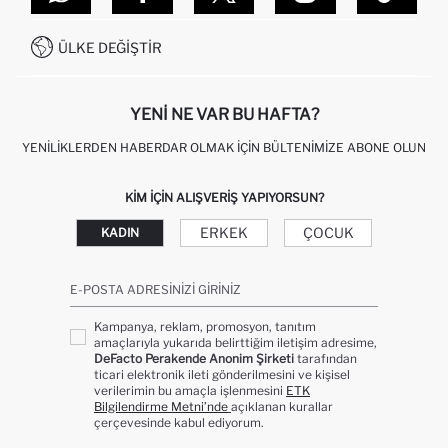
SITEMAP
İŞLEM REHBERI
MÜŞTERI HIZMETLERI
0850 333 22 86
KAMPANYALAR
ÜLKE DEĞIŞTIR
KIŞISEL VERILERIN KORUNMASI VE GIZLILIK
YENI NE VAR BU HAFTA?
YENILIKLERDEN HABERDAR OLMAK İÇIN BÜLTENIMIZE ABONE OLUN
KIM IÇIN ALIŞVERIŞ YAPIYORSUN?
ERKEK
ÇOCUK
KADIN
E-POSTA ADRESINIZI GIRINIZ
Kampanya, reklam, promosyon, tanıtım
amaçlarıyla yukarıda belirttiğim iletişim adresime,
DeFacto Perakende Anonim Şirketi
tarafından
ticari elektronik ileti gönderilmesini ve kişisel
verilerimin bu amaçla işlenmesini
ETK
Bilgilendirme Metni’nde
açıklanan kurallar
çerçevesinde kabul ediyorum.