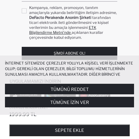
Kampanya, reklam, promosyon, tanıtım
amaçlarıyla yukarıda belirttiğim iletişim adresime,
DeFacto Perakende Anonim Şirketi
tarafından
ticari elektronik ileti gönderilmesini ve kişisel
verilerimin bu amaçla işlenmesini
ETK
Bilgilendirme Metni’nde
açıklanan kurallar
çerçevesinde kabul ediyorum.
ŞIMDI ABONE OL!
İNTERNET SITEMIZDE ÇEREZLER YOLUYLA KIŞISEL VERI IŞLENMEKTE
OLUP; GEREKLI OLAN ÇEREZLER, BILGI TOPLUMU HIZMETLERININ
SUNULMASI AMACIYLA KULLANILMAKTADIR. DIĞER BIRINCI VE
ÜÇÜNCÜ TARAF ÇEREZLER ISE SIZE DAHA IYI BIR ALIŞVERIŞ
UYGULAMAMIZI İNDIRIN
DENEYIMI SUNULABILMESI, SITEMIZIN DAHA IŞLEVSEL KILINMASI VE
TÜMÜNÜ REDDET
KIŞISELLEŞTIRMESI VE AÇIK RIZA VERMENIZ HALINDE, SIZLERE
YÖNELIK PAZARLAMA FAALIYETLERININ YAPILMASI AMAÇLARIYLA
TÜMÜNE İZIN VER
SINIRLI OLARAK KULLANILACAKTIR. ÇEREZLERE DAIR TERCIHLERINIZI
ÇEREZ TERCIHLERI
PANELI ARACILIĞIYLA HER ZAMAN YÖNETEBILIR,
OVERSIZE BLAZER CEKET
ÇEREZLERLE ILGILI DAHA DETAYLI BILGIYE
ÇEREZ AYDINLATMA
1999.99 TL
POPÜLER KATEGORILER
METNI
’NDEN ULAŞABILIRSINIZ.
FAVORILERE EKLENDI
GELINCE HABER VER
SEPETE EKLENIYOR
SEPETE EKLENDI
KADIN MAYO
KADIN BEYAZ TIŞÖRT
SEPETE EKLE
BIKINI
ERKEK BEYAZ TIŞÖRT