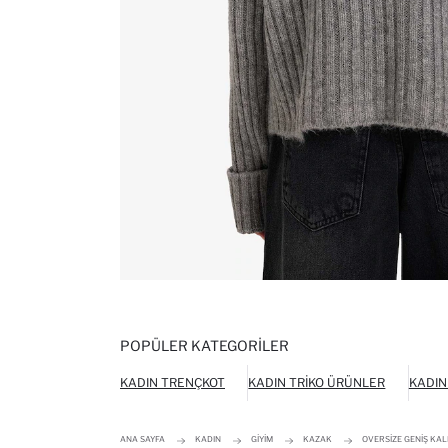
POPÜLER KATEGORILER
KADIN TRENÇKOT
KADIN TRIKO ÜRÜNLER
KADIN
ANA SAYFA
KADIN
GIYIM
KAZAK
OVERSIZE GENIŞ KAL