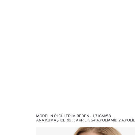
MODELIN ÖLÇÜLERI M BEDEN - 1,71CM/58
ANA KUMAŞ İÇERIĞI: : AKRILIK 64%,POLIAMID 2%,POL