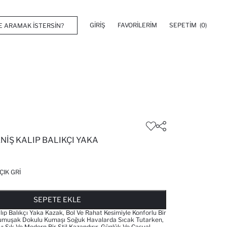
GIRIŞ
FAVORILERIM
SEPETIM
(0)
NIŞ KALIP BALIKÇI YAKA
ÇIK GRI
FAVORILERE EKLENDI
GELINCE HABER VER
SEPETE EKLENIYOR
SEPETE EKLENDI
SEPETE EKLE
ıp Balıkçı Yaka Kazak, Bol Ve Rahat Kesimiyle Konforlu Bir
Yumuşak Dokulu Kumaşı Soğuk Havalarda Sıcak Tutarken,
ı Şık Ve Modern Bir Stil Kazandırır. Günlük Ve Casual