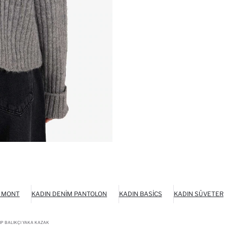
 MONT
KADIN DENIM PANTOLON
KADIN BASICS
KADIN SÜVETER
IP BALIKÇI YAKA KAZAK