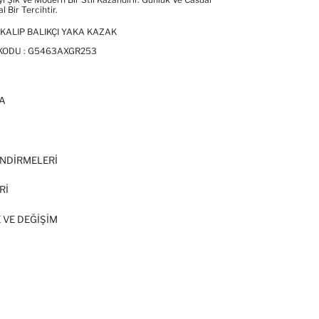
l Bir Tercihtir.
 KALIP BALIKÇI YAKA KAZAK
 KODU :
G5463AXGR253
A
I
NDİRMELERİ
Rİ
 VE DEĞIŞIM