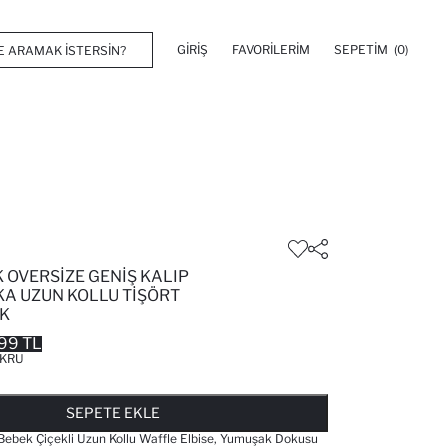
GIRIŞ
FAVORILERIM
SEPETIM
(0)
 OVERSIZE GENIŞ KALIP
KA UZUN KOLLU TIŞÖRT
K
99 TL
KRU
FAVORILERE EKLENDI
GELINCE HABER VER
SEPETE EKLENIYOR
SEPETE EKLENDI
SEPETE EKLE
ebek Çiçekli Uzun Kollu Waffle Elbise, Yumuşak Dokusu