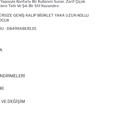
Yapısıyla Konforlu Bir Kullanım Sunar. Zarif Çiçek
ere Tatlı Ve Şık Bir Stil Kazandırır.
RSIZE GENIŞ KALIP BISIKLET YAKA UZUN KOLLU
ÇOCUK
DU :
D8499A8ER135
A
I
NDİRMELERİ
Rİ
 VE DEĞIŞIM