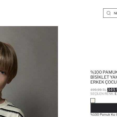
%100 PAMUK
BISIKLET YA
ERKEK ÇOCU
349.
499.99 TL
SEÇILEN RENK:
E
%100 Pamuk Kız B