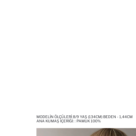
MODELIN ÖLÇÜLERI 8/9 YAŞ (134CM) BEDEN - 1,44CM
ANA KUMAŞ İÇERIĞI: : PAMUK 100%