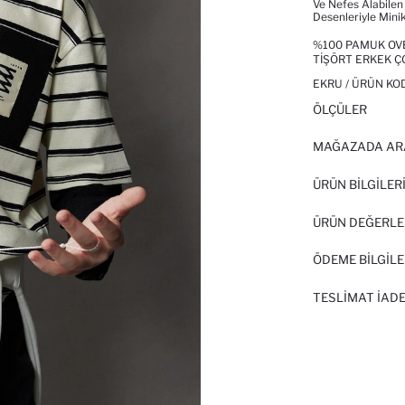
Ve Nefes Alabilen 
Desenleriyle Minikl
%100 PAMUK OVE
TIŞÖRT ERKEK 
EKRU / ÜRÜN KO
ÖLÇÜLER
MAĞAZADA AR
ÜRÜN BILGILER
ÜRÜN DEĞERLE
ÖDEME BİLGİLE
TESLIMAT İADE