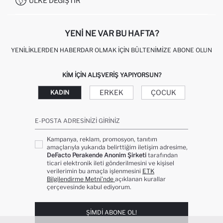
ÜLKE DEĞIŞTIR
KIŞISEL VERILERIN KORUNMASI VE GIZLILIK
YENI NE VAR BU HAFTA?
YENILIKLERDEN HABERDAR OLMAK İÇIN BÜLTENIMIZE ABONE OLUN
KIM IÇIN ALIŞVERIŞ YAPIYORSUN?
ERKEK
ÇOCUK
KADIN
E-POSTA ADRESINIZI GIRINIZ
Kampanya, reklam, promosyon, tanıtım
amaçlarıyla yukarıda belirttiğim iletişim adresime,
DeFacto Perakende Anonim Şirketi
tarafından
ticari elektronik ileti gönderilmesini ve kişisel
verilerimin bu amaçla işlenmesini
ETK
Bilgilendirme Metni’nde
açıklanan kurallar
çerçevesinde kabul ediyorum.
ŞIMDI ABONE OL!