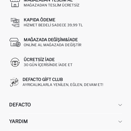
MAĞAZADAN TESLIM ÜCRETSIZ
KAPIDA ÖDEME
HIZMET BEDELI SADECE 39,99 TL
MAĞAZADA DEĞIŞIM&İADE
ONLINE AL MAĞAZADA DEĞIŞTIR
ÜCRETSIZ IADE
30 GÜN IÇERISINDE IADE ET
DEFACTO GIFT CLUB
AYRICALIKLARLA YENILEN, EĞLEN, DEVAM ET!
DEFACTO
KURUMSAL
YARDIM
HAKKIMIZDA
İNSAN KAYNAKLARI