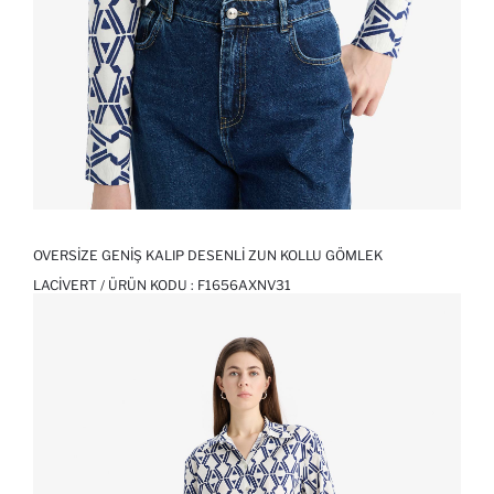
OVERSIZE GENIŞ KALIP DESENLI ZUN KOLLU GÖMLEK
LACIVERT / ÜRÜN KODU :
F1656AXNV31