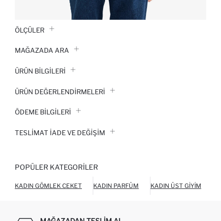
ÖLÇÜLER
MAĞAZADA ARA
ÜRÜN BILGILERI
ÜRÜN DEĞERLENDİRMELERİ
ÖDEME BİLGİLERİ
TESLIMAT İADE VE DEĞIŞIM
POPÜLER KATEGORILER
KADIN GÖMLEK CEKET
KADIN PARFÜM
KADIN ÜST GIYIM
KA
MAĞAZADAN TESLIM AL