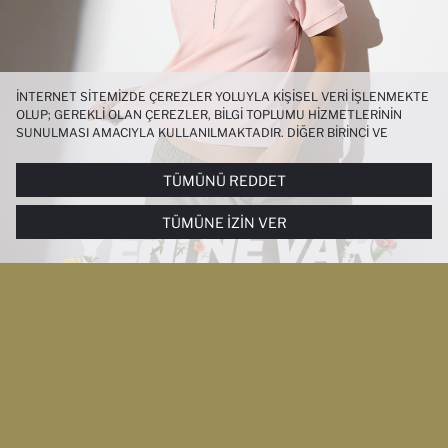
İNTERNET SITEMIZDE ÇEREZLER YOLUYLA KIŞISEL VERI IŞLENMEKTE
OLUP; GEREKLI OLAN ÇEREZLER, BILGI TOPLUMU HIZMETLERININ
SUNULMASI AMACIYLA KULLANILMAKTADIR. DIĞER BIRINCI VE
ÜÇÜNCÜ TARAF ÇEREZLER ISE SIZE DAHA IYI BIR ALIŞVERIŞ
DENEYIMI SUNULABILMESI, SITEMIZIN DAHA IŞLEVSEL KILINMASI VE
TÜMÜNÜ REDDET
KIŞISELLEŞTIRMESI VE AÇIK RIZA VERMENIZ HALINDE, SIZLERE
YÖNELIK PAZARLAMA FAALIYETLERININ YAPILMASI AMAÇLARIYLA
TÜMÜNE İZIN VER
SINIRLI OLARAK KULLANILACAKTIR. ÇEREZLERE DAIR TERCIHLERINIZI
ÇEREZ TERCIHLERI
PANELI ARACILIĞIYLA HER ZAMAN YÖNETEBILIR,
ÇEREZLERLE ILGILI DAHA DETAYLI BILGIYE
ÇEREZ AYDINLATMA
METNI
’NDEN ULAŞABILIRSINIZ.