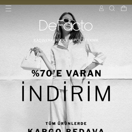
KADIN
ERKEK
ÇOCUK
SPOR | TEKNİK