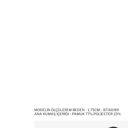
MODELIN ÖLÇÜLERI M BEDEN - 1,75CM - 87/60/89
ANA KUMAŞ İÇERIĞI: : PAMUK 77%,POLIESTER 23%