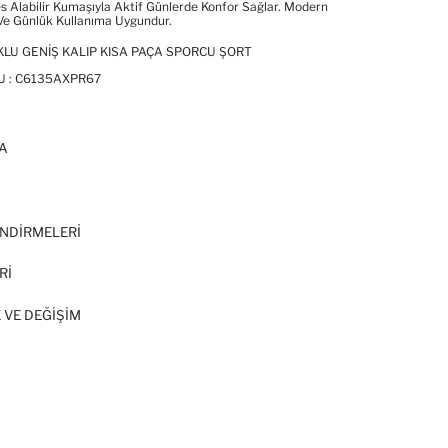
s Alabilir Kumaşıyla Aktif Günlerde Konfor Sağlar. Modern
Ve Günlük Kullanıma Uygundur.
LU GENIŞ KALIP KISA PAÇA SPORCU ŞORT
U :
C6135AXPR67
A
I
NDİRMELERİ
Rİ
 VE DEĞIŞIM