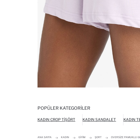
POPÜLER KATEGORILER
KADIN CROP TIŞÖRT
KADIN SANDALET
KADIN T
ANA SAYFA
KADIN
GIYIM
ŞORT
OVERSIZE PAMUKLU GE