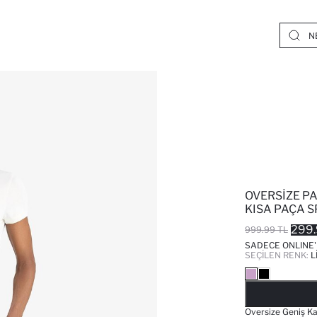
OVERSIZE P
KISA PAÇA 
299.
999.99 TL
SADECE ONLINE
SEÇILEN RENK:
L
Oversize Geniş Ka