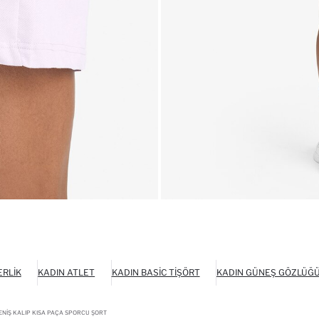
ERLIK
KADIN ATLET
KADIN BASIC TIŞÖRT
KADIN GÜNEŞ GÖZLÜĞ
NIŞ KALIP KISA PAÇA SPORCU ŞORT