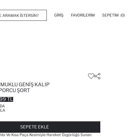
GIRIŞ
FAVORILERIM
SEPETIM
(0)
AMUKLU GENIŞ KALIP
SPORCU ŞORT
99 TL
'DA
ILA
FAVORILERE EKLENDI
GELINCE HABER VER
SEPETE EKLENIYOR
SEPETE EKLENDI
SEPETE EKLE
lıbı Ve Kısa Paça Kesimiyle Hareket Özgürlüğü Sunan