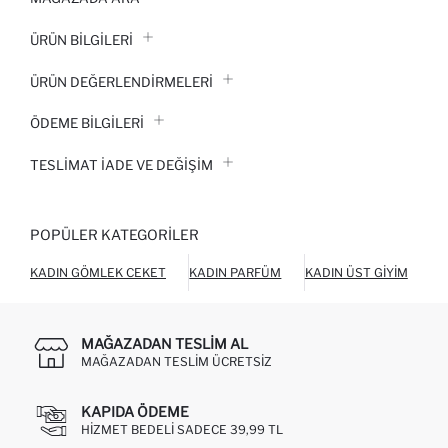
ÜRÜN BILGILERI
ÜRÜN DEĞERLENDİRMELERİ
ÖDEME BİLGİLERİ
TESLIMAT İADE VE DEĞIŞIM
POPÜLER KATEGORILER
KADIN GÖMLEK CEKET
KADIN PARFÜM
KADIN ÜST GIYIM
KA
MAĞAZADAN TESLIM AL
MAĞAZADAN TESLIM ÜCRETSIZ
KAPIDA ÖDEME
HIZMET BEDELI SADECE 39,99 TL