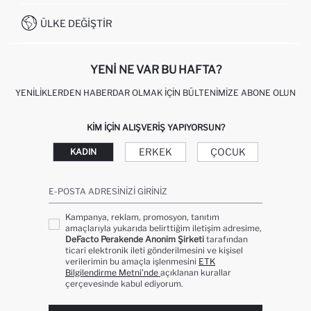
İŞLEM REHBERI
MÜŞTERI HIZMETLERI
0850 333 22 86
KAMPANYALAR
ÜLKE DEĞIŞTIR
KIŞISEL VERILERIN KORUNMASI VE GIZLILIK
YENI NE VAR BU HAFTA?
YENILIKLERDEN HABERDAR OLMAK İÇIN BÜLTENIMIZE ABONE OLUN
KIM IÇIN ALIŞVERIŞ YAPIYORSUN?
ERKEK
ÇOCUK
KADIN
E-POSTA ADRESINIZI GIRINIZ
Kampanya, reklam, promosyon, tanıtım
amaçlarıyla yukarıda belirttiğim iletişim adresime,
DeFacto Perakende Anonim Şirketi
tarafından
ticari elektronik ileti gönderilmesini ve kişisel
verilerimin bu amaçla işlenmesini
ETK
Bilgilendirme Metni’nde
açıklanan kurallar
çerçevesinde kabul ediyorum.