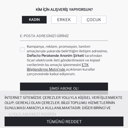
KIM IÇIN ALIŞVERIŞ YAPIYORSUN?
ERKEK
ÇOCUK
KADIN
E-POSTA ADRESINIZI GIRINIZ
Kampanya, reklam, promosyon, tanıtım
amaçlarıyla yukarıda belirttiğim iletişim adresime,
DeFacto Perakende Anonim Şirketi
tarafından
ticari elektronik ileti gönderilmesini ve kişisel
verilerimin bu amaçla işlenmesini
ETK
Bilgilendirme Metni’nde
açıklanan kurallar
çerçevesinde kabul ediyorum.
ŞIMDI ABONE OL!
İNTERNET SITEMIZDE ÇEREZLER YOLUYLA KIŞISEL VERI IŞLENMEKTE
OLUP; GEREKLI OLAN ÇEREZLER, BILGI TOPLUMU HIZMETLERININ
SUNULMASI AMACIYLA KULLANILMAKTADIR. DIĞER BIRINCI VE
ÜÇÜNCÜ TARAF ÇEREZLER ISE SIZE DAHA IYI BIR ALIŞVERIŞ
UYGULAMAMIZI İNDIRIN
DENEYIMI SUNULABILMESI, SITEMIZIN DAHA IŞLEVSEL KILINMASI VE
TÜMÜNÜ REDDET
KIŞISELLEŞTIRMESI VE AÇIK RIZA VERMENIZ HALINDE, SIZLERE