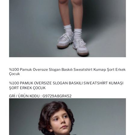
%100 Pamuk Oversıze Slogan Baskılı Sweatshirt Kumaşı Şort Erkek
Çocuk
%100 PAMUK OVERSIZE SLOGAN BASKILI SWEATSHIRT KUMAŞI
ŞORT ERKEK ÇOCUK
GRI / ÜRÜN KODU :
G9729A8GR452