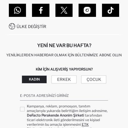
TOPTAN SATIŞ (WHOLESALE PARTNER)
NASIL İADE EDERIM?
MAĞAZALARIMIZ
DEFACTO TEKNOLOJI
GIFT CLUB SIKÇA SORULAN SORULAR
İLETIŞIM FORMU
SITEMAP
İŞLEM REHBERI
MÜŞTERI HIZMETLERI
0850 333 22 86
KAMPANYALAR
ÜLKE DEĞIŞTIR
KIŞISEL VERILERIN KORUNMASI VE GIZLILIK
YENI NE VAR BU HAFTA?
YENILIKLERDEN HABERDAR OLMAK İÇIN BÜLTENIMIZE ABONE OLUN
KIM IÇIN ALIŞVERIŞ YAPIYORSUN?
ERKEK
ÇOCUK
KADIN
E-POSTA ADRESINIZI GIRINIZ
Kampanya, reklam, promosyon, tanıtım
amaçlarıyla yukarıda belirttiğim iletişim adresime,
DeFacto Perakende Anonim Şirketi
tarafından
ticari elektronik ileti gönderilmesini ve kişisel
verilerimin bu amaçla işlenmesini
ETK