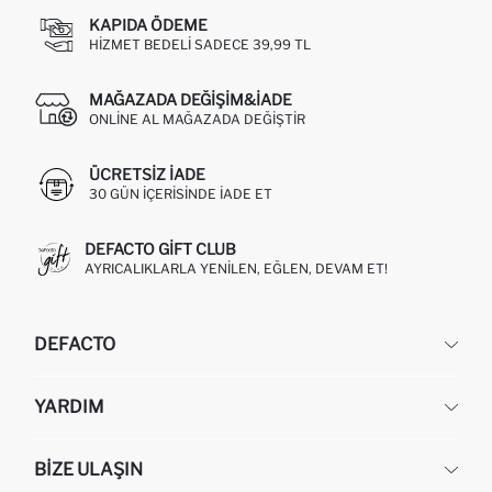
KAPIDA ÖDEME
HIZMET BEDELI SADECE 39,99 TL
MAĞAZADA DEĞIŞIM&İADE
ONLINE AL MAĞAZADA DEĞIŞTIR
ÜCRETSIZ IADE
30 GÜN IÇERISINDE IADE ET
DEFACTO GIFT CLUB
AYRICALIKLARLA YENILEN, EĞLEN, DEVAM ET!
DEFACTO
KURUMSAL
YARDIM
HAKKIMIZDA
İNSAN KAYNAKLARI
SIKÇA SORULAN SORULAR
BIZE ULAŞIN
KURUMSAL SATIŞ
SIPARIŞIMI NASIL TAKIP EDERIM?