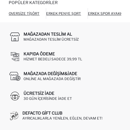
POPÜLER KATEGORILER
OVERSIZE TIŞÖRT
ERKEK PENYE ŞORT
ERKEK SPOR AYAKKABI
MAĞAZADAN TESLIM AL
MAĞAZADAN TESLIM ÜCRETSIZ
KAPIDA ÖDEME
HIZMET BEDELI SADECE 39,99 TL
MAĞAZADA DEĞIŞIM&İADE
ONLINE AL MAĞAZADA DEĞIŞTIR
ÜCRETSIZ IADE
30 GÜN IÇERISINDE IADE ET
DEFACTO GIFT CLUB
AYRICALIKLARLA YENILEN, EĞLEN, DEVAM ET!