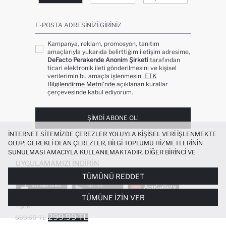
E-POSTA ADRESINIZI GIRINIZ
Kampanya, reklam, promosyon, tanıtım
amaçlarıyla yukarıda belirttiğim iletişim adresime,
DeFacto Perakende Anonim Şirketi
tarafından
ticari elektronik ileti gönderilmesini ve kişisel
verilerimin bu amaçla işlenmesini
ETK
Bilgilendirme Metni’nde
açıklanan kurallar
çerçevesinde kabul ediyorum.
ŞIMDI ABONE OL!
İNTERNET SITEMIZDE ÇEREZLER YOLUYLA KIŞISEL VERI IŞLENMEKTE
OLUP; GEREKLI OLAN ÇEREZLER, BILGI TOPLUMU HIZMETLERININ
SUNULMASI AMACIYLA KULLANILMAKTADIR. DIĞER BIRINCI VE
ÜÇÜNCÜ TARAF ÇEREZLER ISE SIZE DAHA IYI BIR ALIŞVERIŞ
UYGULAMAMIZI İNDIRIN
DENEYIMI SUNULABILMESI, SITEMIZIN DAHA IŞLEVSEL KILINMASI VE
TÜMÜNÜ REDDET
KIŞISELLEŞTIRMESI VE AÇIK RIZA VERMENIZ HALINDE, SIZLERE
YÖNELIK PAZARLAMA FAALIYETLERININ YAPILMASI AMAÇLARIYLA
TÜMÜNE İZIN VER
SINIRLI OLARAK KULLANILACAKTIR. ÇEREZLERE DAIR TERCIHLERINIZI
PAMUKLU NEFES ALABILEN BOXY FIT
+2
ÇEREZ TERCIHLERI
PANELI ARACILIĞIYLA HER ZAMAN YÖNETEBILIR,
TIŞÖRT
ÇEREZLERLE ILGILI DAHA DETAYLI BILGIYE
ÇEREZ AYDINLATMA
299.99 TL
599.99 TL
POPÜLER KATEGORILER
METNI
’NDEN ULAŞABILIRSINIZ.
FAVORILERE EKLENDI
GELINCE HABER VER
SEPETE EKLENIYOR
SEPETE EKLENDI