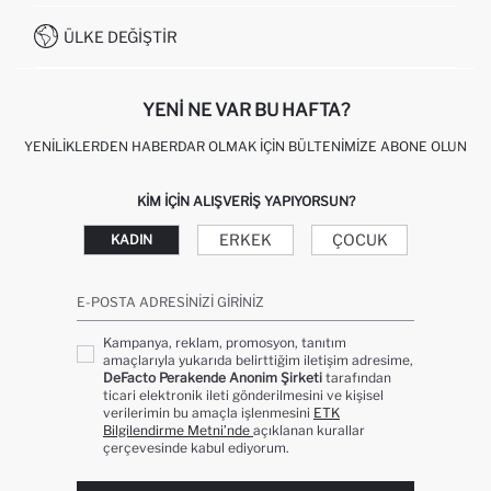
İŞLEM REHBERI
MÜŞTERI HIZMETLERI
0850 333 22 86
KAMPANYALAR
ÜLKE DEĞIŞTIR
KIŞISEL VERILERIN KORUNMASI VE GIZLILIK
YENI NE VAR BU HAFTA?
YENILIKLERDEN HABERDAR OLMAK İÇIN BÜLTENIMIZE ABONE OLUN
KIM IÇIN ALIŞVERIŞ YAPIYORSUN?
ERKEK
ÇOCUK
KADIN
E-POSTA ADRESINIZI GIRINIZ
Kampanya, reklam, promosyon, tanıtım
amaçlarıyla yukarıda belirttiğim iletişim adresime,
DeFacto Perakende Anonim Şirketi
tarafından
ticari elektronik ileti gönderilmesini ve kişisel
verilerimin bu amaçla işlenmesini
ETK
Bilgilendirme Metni’nde
açıklanan kurallar
çerçevesinde kabul ediyorum.