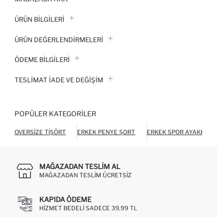
ÜRÜN BILGILERI
ÜRÜN DEĞERLENDİRMELERİ
ÖDEME BİLGİLERİ
TESLIMAT İADE VE DEĞIŞIM
POPÜLER KATEGORILER
OVERSIZE TIŞÖRT
ERKEK PENYE ŞORT
ERKEK SPOR AYAKKABI
MAĞAZADAN TESLIM AL
MAĞAZADAN TESLIM ÜCRETSIZ
KAPIDA ÖDEME
HIZMET BEDELI SADECE 39,99 TL