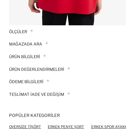
ÖLÇÜLER
MAĞAZADA ARA
ÜRÜN BILGILERI
ÜRÜN DEĞERLENDİRMELERİ
ÖDEME BİLGİLERİ
TESLIMAT İADE VE DEĞIŞIM
POPÜLER KATEGORILER
OVERSIZE TIŞÖRT
ERKEK PENYE ŞORT
ERKEK SPOR AYAKKABI