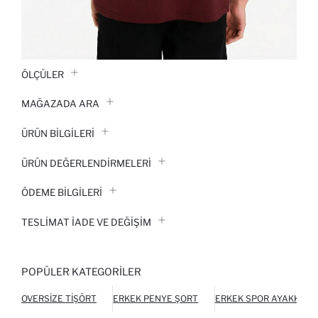
ÖLÇÜLER
MAĞAZADA ARA
ÜRÜN BILGILERI
ÜRÜN DEĞERLENDİRMELERİ
ÖDEME BİLGİLERİ
TESLIMAT İADE VE DEĞIŞIM
POPÜLER KATEGORILER
OVERSIZE TIŞÖRT
ERKEK PENYE ŞORT
ERKEK SPOR AYAKKABI