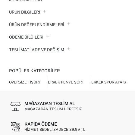
ÜRÜN BILGILERI
ÜRÜN DEĞERLENDİRMELERİ
ÖDEME BİLGİLERİ
TESLIMAT İADE VE DEĞIŞIM
POPÜLER KATEGORILER
OVERSIZE TIŞÖRT
ERKEK PENYE ŞORT
ERKEK SPOR AYAKKABI
MAĞAZADAN TESLIM AL
MAĞAZADAN TESLIM ÜCRETSIZ
KAPIDA ÖDEME
HIZMET BEDELI SADECE 39,99 TL