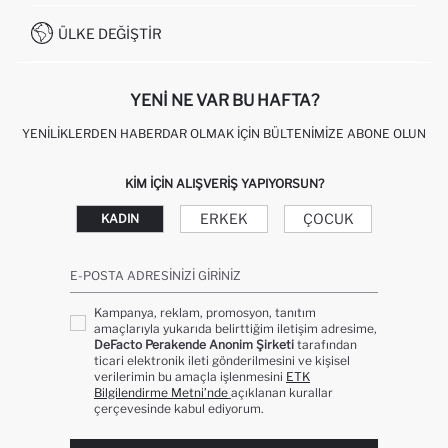
İŞLEM REHBERI
MÜŞTERI HIZMETLERI
0850 333 22 86
KAMPANYALAR
ÜLKE DEĞIŞTIR
KIŞISEL VERILERIN KORUNMASI VE GIZLILIK
YENI NE VAR BU HAFTA?
YENILIKLERDEN HABERDAR OLMAK İÇIN BÜLTENIMIZE ABONE OLUN
KIM IÇIN ALIŞVERIŞ YAPIYORSUN?
ERKEK
ÇOCUK
KADIN
E-POSTA ADRESINIZI GIRINIZ
Kampanya, reklam, promosyon, tanıtım
amaçlarıyla yukarıda belirttiğim iletişim adresime,
DeFacto Perakende Anonim Şirketi
tarafından
ticari elektronik ileti gönderilmesini ve kişisel
verilerimin bu amaçla işlenmesini
ETK
Bilgilendirme Metni’nde
açıklanan kurallar
çerçevesinde kabul ediyorum.