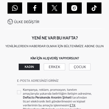
TOPTAN SATIŞ (WHOLESALE PARTNER)
NASIL İADE EDERIM?
MAĞAZALARIMIZ
DEFACTO TEKNOLOJI
GIFT CLUB SIKÇA SORULAN SORULAR
İLETIŞIM FORMU
SITEMAP
İŞLEM REHBERI
MÜŞTERI HIZMETLERI
0850 333 22 86
KAMPANYALAR
ÜLKE DEĞIŞTIR
KIŞISEL VERILERIN KORUNMASI VE GIZLILIK
YENI NE VAR BU HAFTA?
YENILIKLERDEN HABERDAR OLMAK İÇIN BÜLTENIMIZE ABONE OLUN
KIM IÇIN ALIŞVERIŞ YAPIYORSUN?
ERKEK
ÇOCUK
KADIN
E-POSTA ADRESINIZI GIRINIZ
Kampanya, reklam, promosyon, tanıtım
amaçlarıyla yukarıda belirttiğim iletişim adresime,
DeFacto Perakende Anonim Şirketi
tarafından
ticari elektronik ileti gönderilmesini ve kişisel
verilerimin bu amaçla işlenmesini
ETK