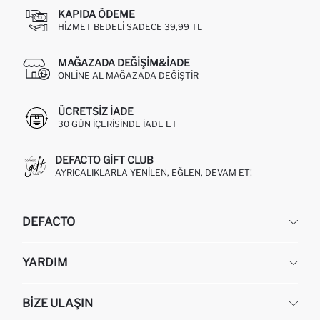
KAPIDA ÖDEME
HIZMET BEDELI SADECE 39,99 TL
MAĞAZADA DEĞIŞIM&İADE
ONLINE AL MAĞAZADA DEĞIŞTIR
ÜCRETSIZ IADE
30 GÜN IÇERISINDE IADE ET
DEFACTO GIFT CLUB
AYRICALIKLARLA YENILEN, EĞLEN, DEVAM ET!
DEFACTO
KURUMSAL
YARDIM
HAKKIMIZDA
İNSAN KAYNAKLARI
SIKÇA SORULAN SORULAR
BIZE ULAŞIN
KURUMSAL SATIŞ
SIPARIŞIMI NASIL TAKIP EDERIM?