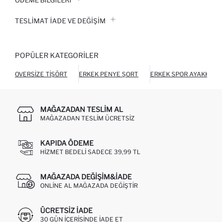
ÖDEME BİLGİLERİ
TESLIMAT İADE VE DEĞIŞIM
POPÜLER KATEGORILER
OVERSIZE TIŞÖRT
ERKEK PENYE ŞORT
ERKEK SPOR AYAKKABI
MAĞAZADAN TESLIM AL
MAĞAZADAN TESLIM ÜCRETSIZ
KAPIDA ÖDEME
HIZMET BEDELI SADECE 39,99 TL
MAĞAZADA DEĞIŞIM&İADE
ONLINE AL MAĞAZADA DEĞIŞTIR
ÜCRETSIZ IADE
30 GÜN IÇERISINDE IADE ET