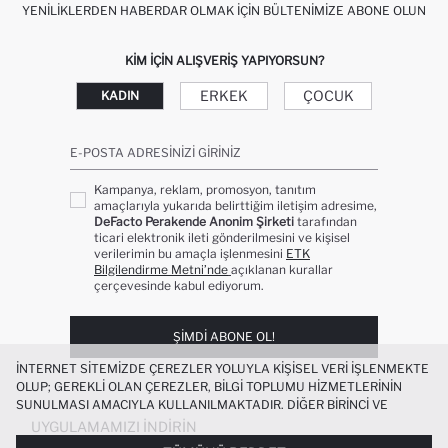
YENILIKLERDEN HABERDAR OLMAK İÇIN BÜLTENIMIZE ABONE OLUN
KIM IÇIN ALIŞVERIŞ YAPIYORSUN?
ERKEK
ÇOCUK
KADIN
E-POSTA ADRESINIZI GIRINIZ
Kampanya, reklam, promosyon, tanıtım
amaçlarıyla yukarıda belirttiğim iletişim adresime,
DeFacto Perakende Anonim Şirketi
tarafından
ticari elektronik ileti gönderilmesini ve kişisel
verilerimin bu amaçla işlenmesini
ETK
Bilgilendirme Metni’nde
açıklanan kurallar
çerçevesinde kabul ediyorum.
ŞIMDI ABONE OL!
İNTERNET SITEMIZDE ÇEREZLER YOLUYLA KIŞISEL VERI IŞLENMEKTE
OLUP; GEREKLI OLAN ÇEREZLER, BILGI TOPLUMU HIZMETLERININ
SUNULMASI AMACIYLA KULLANILMAKTADIR. DIĞER BIRINCI VE
ÜÇÜNCÜ TARAF ÇEREZLER ISE SIZE DAHA IYI BIR ALIŞVERIŞ
UYGULAMAMIZI İNDIRIN
DENEYIMI SUNULABILMESI, SITEMIZIN DAHA IŞLEVSEL KILINMASI VE